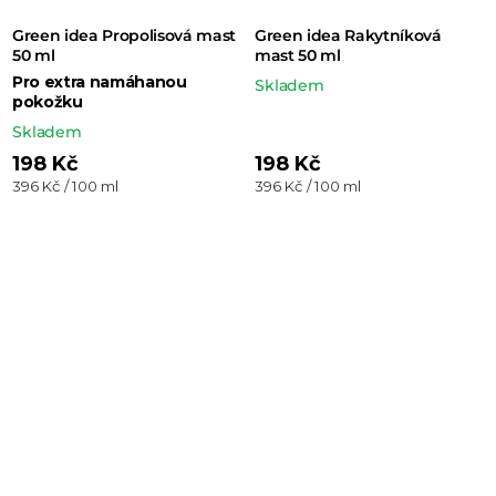
Green idea Propolisová mast
Green idea Rakytníková
50 ml
mast 50 ml
Pro extra namáhanou
Skladem
pokožku
Skladem
198 Kč
198 Kč
Měrná
Měrná
396 Kč / 100 ml
396 Kč / 100 ml
cena:
cena: