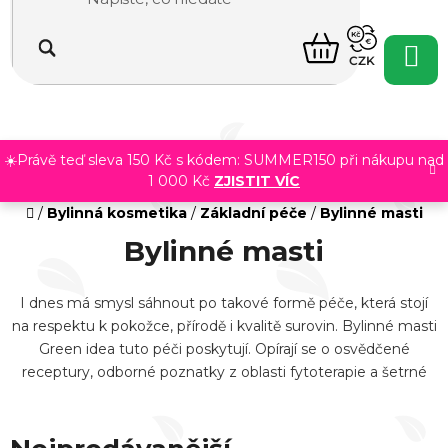
Přejít
na
NÁKUPNÍ
obsah
CZK
KOŠÍK
☀️Právě teď sleva 150 Kč s kódem: SUMMER150 při nákupu nad
1 000 Kč
ZJISTIT VÍC
Domů
/
Bylinná kosmetika
/
Základní péče
/
Bylinné masti
Bylinné masti
I dnes má smysl sáhnout po takové formě péče, která stojí
na respektu k pokožce, přírodě i kvalitě surovin. Bylinné masti
Green idea tuto péči poskytují. Opírají se o osvědčené
receptury, odborné poznatky z oblasti fytoterapie a šetrné
metody zpracování.
Namísto běžně používaného sádla či
vazelíny volíme jako základ rostlinné oleje a čistý včelí
vosk.
Díky tomu naše masti nezatěžují pokožku, rychle se