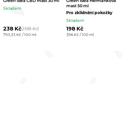
Green idea CBD mast 30 ml
Green idea Heřmánková
mast 50 ml
Skladem
Pro zklidnění pokožky
Skladem
238 Kč
298 Kč
198 Kč
Měrná
Měrná
793,33 Kč / 100 ml
396 Kč / 100 ml
cena:
cena: