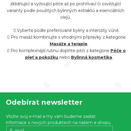
p
zklidňující a vyživující péče až po prohřívací či osvěžující
r
varianty podle použitých bylinných extraktů a esenciálních
olejů.
v
k
Vyberte podle preferované byliny a intenzity vůně.
y
Pro masáž kombinujte s vhodnými přípravky z kategorie
v
Masáže a terapie
.
ý
Pro komplexnější rutinu doplňte péči z kategorie
Péče o
pleť a pokožku
nebo
Bylinná kosmetika
.
p
i
s
u
Z
Odebírat newsletter
á
p
Vložte svůj e-mail a my vám budeme zasílat
a
informace o nových produktech na našem e-shopu.
E-mail