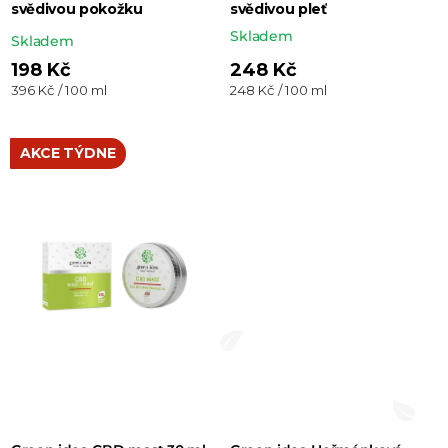
svědivou pokožku
svědivou pleť
Skladem
Průměrné
Skladem
hodnocení
198 Kč
248 Kč
Měrná
Měrná
396 Kč / 100 ml
248 Kč / 100 ml
produktu
cena:
cena:
je
5,0
AKCE TÝDNE
z 5
hvězdiček.