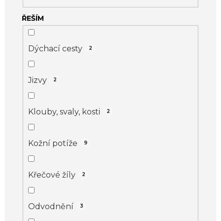
ů
ŘEŠÍM
Dýchací cesty
2
Jizvy
2
Klouby, svaly, kosti
2
Kožní potíže
9
Křečové žíly
2
Odvodnění
3