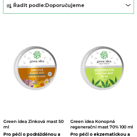
Ř
Řadit podle:
Doporučujeme
a
z
e
n
í
p
r
o
d
u
k
t
Green idea Zinková mast 50
Green idea Konopná
ů
ml
regenerační mast 70% 100 ml
Pro péči o podrážděnou a
Pro péči o ekzematickou a