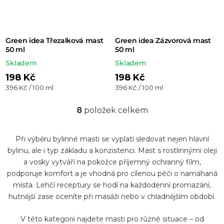
Green idea Třezalková mast
Green idea Zázvorová mast
50 ml
50 ml
Skladem
Skladem
198 Kč
198 Kč
Měrná
Měrná
396 Kč / 100 ml
396 Kč / 100 ml
cena:
cena:
8
položek celkem
O
v
Při výběru bylinné masti se vyplatí sledovat nejen hlavní
l
bylinu, ale i typ základu a konzistenci. Mast s rostlinnými oleji
á
a vosky vytváří na pokožce příjemný ochranný film,
d
podporuje komfort a je vhodná pro cílenou péči o namáhaná
a
místa. Lehčí receptury se hodí na každodenní promazání,
hutnější zase oceníte při masáži nebo v chladnějším období.
c
í
V této kategorii najdete masti pro různé situace – od