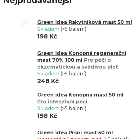
Nejprodávanější
vstřebávají a umožňují bioaktivním látkám působit tam, kde
je jich nejvíce potřeba.
Green idea Rakytníková mast 50 ml
Tyto přírodní masti přinášejí úlevu i hydrataci, podporují
Skladem
(>5 balení)
regeneraci a uvolnění a zklidňují citlivou pokožku. Některé
198 Kč
směsi navíc příjemně prohřívají, osvěžují nebo usnadňují péči
v období nachlazení. Jsou určené všem, kteří hledají funkční a
Green idea Konopná regenerační
přirozené řešení. Neoslabujeme účinek žádnými
mast 70% 100 ml
Pro péči o
kompromisy, dáváme jednoduše prostor přírodě.
ekzematickou a svědivou pleť
Skladem
(>5 balení)
více o benefitech bylinných mastí…
248 Kč
Green idea Konopná mast 50 ml
Pro intenzivní péči
Skladem
(>5 balení)
198 Kč
Green idea Prsní mast 50 ml