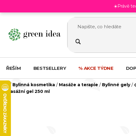
Přejít
☀️Právě t
na
obsah
ŘEŠÍM
BESTSELLERY
% AKCE TÝDNE
DOP
Domů
/
Bylinná kosmetika
/
Masáže a terapie
/
Bylinné gely
/
masážní gel 250 ml