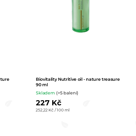
ature
Biovitality Nutritive oil - nature treasure
90 ml
Skladem
(>5 balení)
227 Kč
Měrná
252,22 Kč / 100 ml
cena: