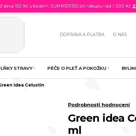
eď sleva 150 Kč s kódem: SUMMER150 při nákupu nad 1 000 Kč
Z
DOPRAVA A PLATBA
O NÁS
LŇKY STRAVY
PÉČE O PLEŤ A POKOŽKU
BYLI
Green idea Celustin
Průměrné
Podrobnosti hodnocení
hodnocení
Green idea C
produktu
ml
je