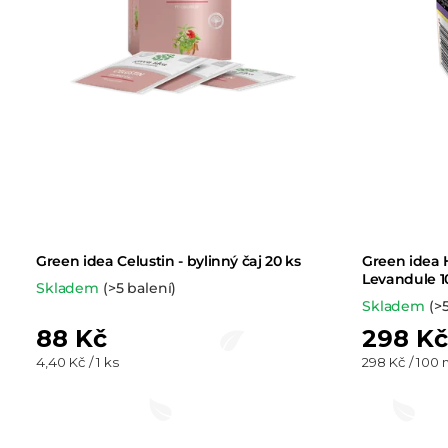
Green idea Celustin - bylinný čaj 20 ks
Green idea H
Levandule 1
Skladem
(>5 balení)
Skladem
(>
88 Kč
298 Kč
Měrná
Měrná
4,40 Kč / 1 ks
298 Kč / 100 
cena:
cena: