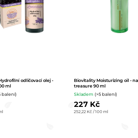
ydrofilní odličovací olej -
Biovitality Moisturizing oil - n
00 ml
treasure 90 ml
5 balení)
Skladem
(>5 balení)
227 Kč
Měrná
ml
252,22 Kč / 100 ml
cena: