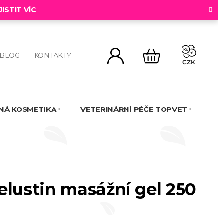
JISTIT VÍC
BLOG
KONTAKTY
CZK
NÁKUPNÍ
KOŠÍK
NNÁ KOSMETIKA
VETERINÁRNÍ PÉČE TOPVET
N
elustin masážní gel 250