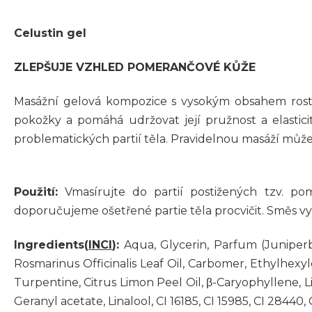
Celustin gel
ZLEPŠUJE VZHLED POMERANČOVÉ KŮŽE
Masážní gelová kompozice s vysokým obsahem rostli
pokožky a pomáhá udržovat její pružnost a elasti
problematických partií těla. Pravidelnou masáží může 
Použití:
Vmasírujte do partií postižených tzv. pom
doporučujeme ošetřené partie těla procvičit. Směs vyk
Ingredients(
INCI
):
Aqua, Glycerin, Parfum (Juniperb
Rosmarinus Officinalis Leaf Oil, Carbomer, Ethylhex
Turpentine, Citrus Limon Peel Oil, β-Caryophyllene, L
Geranyl acetate, Linalool, CI 16185, CI 15985, CI 28440, 