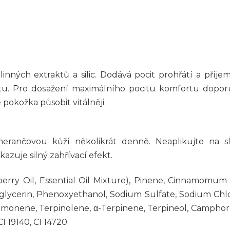
nných extraktů a silic. Dodává pocit prohřátí a příje
citu. Pro dosažení maximálního pocitu komfortu dopo
pokožka působit vitálněji.
erančovou kůží několikrát denně. Neaplikujte na sl
azuje silný zahřívací efekt.
erry Oil, Essential Oil Mixture), Pinene, Cinnamomum C
ylglycerin, Phenoxyethanol, Sodium Sulfate, Sodium Chl
imonene, Terpinolene, α-Terpinene, Terpineol, Camphor, 
CI 19140, CI 14720