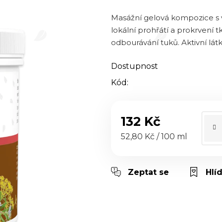
0,0
z 5
Masážní gelová kompozice s v
hvězdiček.
lokální prohřátí a prokrvení 
odbourávání tuků. Aktivní látk
Dostupnost
Kód:
132 Kč
Měrná cena:
52,80 Kč / 100 ml
Zeptat se
Hlí