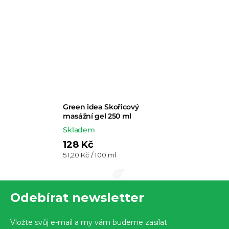
Green idea Skořicový
masážní gel 250 ml
Skladem
128 Kč
Měrná
51,20 Kč / 100 ml
cena:
Z
Odebírat newsletter
á
p
Vložte svůj e-mail a my vám budeme zasílat