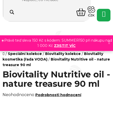
Přejít
na
NÁKUPNÍ
obsah
CZK
KOŠÍK
☀️Právě teď sleva 150 Kč s kódem: SUMMER150 při nákupu nad
1 000 Kč
ZJISTIT VÍC
Domů
/
Speciální kolekce
/
Biovitality kolekce
/
Biovitality
kosmetika (řada VODA)
/
Biovitality Nutritive oil - nature
treasure 90 ml
Biovitality Nutritive oil -
nature treasure 90 ml
Průměrné
Neohodnoceno
Podrobnosti hodnocení
hodnocení
produktu