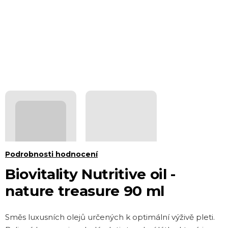
Průměrné
Podrobnosti hodnocení
hodnocení
Biovitality Nutritive oil -
produktu
nature treasure 90 ml
je
0,0
Směs luxusních olejů určených k optimální výživě pleti.
z 5