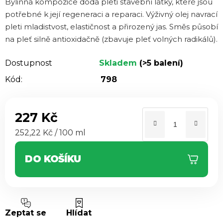
Bylinná kompozice dodá pleti stavební látky, které jsou
hvězdiček.
potřebné k její regeneraci a reparaci. Výživný olej navrací
pleti mladistvost, elastičnost a přirozený jas. Směs působí
na pleť silně antioxidačně (zbavuje pleť volných radikálů).
Dostupnost
Skladem
(>5 balení)
Kód:
798
227 Kč
Měrná cena:
252,22 Kč / 100 ml
DO KOŠÍKU
Zeptat se
Hlídat