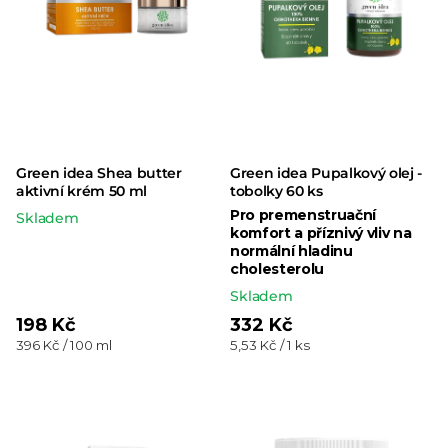
Green idea Shea butter
Green idea Pupalkový olej -
aktivní krém 50 ml
tobolky 60 ks
Pro premenstruační
Skladem
komfort a příznivý vliv na
normální hladinu
cholesterolu
Skladem
198 Kč
332 Kč
Měrná
Měrná
396 Kč / 100 ml
5,53 Kč / 1 ks
cena:
cena: