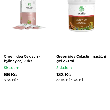
Green idea Celustin -
Green idea Celustin masážní
bylinný čaj 20 ks
gel 250 ml
Skladem
Skladem
88 Kč
132 Kč
Měrná
Měrná
4,40 Kč / 1 ks
52,80 Kč / 100 ml
cena:
cena: