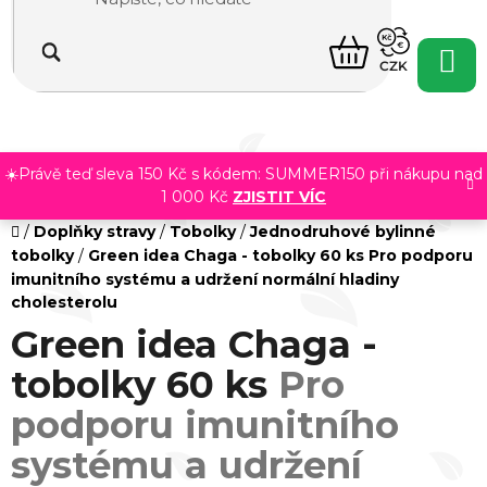
Přejít
na
NÁKUPNÍ
obsah
CZK
KOŠÍK
☀️Právě teď sleva 150 Kč s kódem: SUMMER150 při nákupu nad
1 000 Kč
ZJISTIT VÍC
Domů
/
Doplňky stravy
/
Tobolky
/
Jednodruhové bylinné
tobolky
/
Green idea Chaga - tobolky 60 ks
Pro podporu
imunitního systému a udržení normální hladiny
cholesterolu
Green idea Chaga -
tobolky 60 ks
Pro
podporu imunitního
systému a udržení