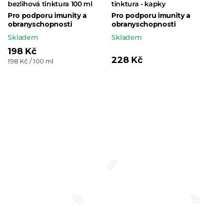
bezlihová tinktura 100 ml
tinktura - kapky
Pro podporu imunity a
Pro podporu imunity a
obranyschopnosti
obranyschopnosti
Skladem
Skladem
198 Kč
228 Kč
Měrná
198 Kč / 100 ml
cena: