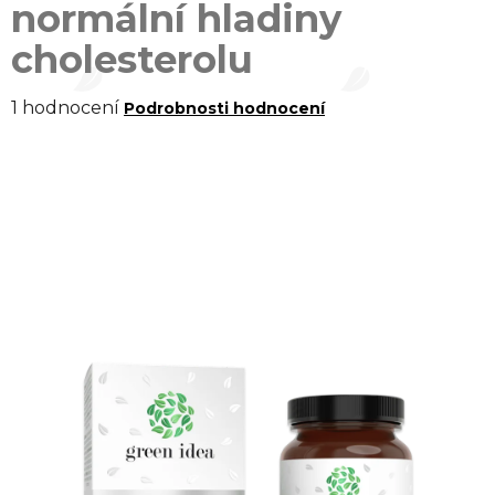
normální hladiny
cholesterolu
Průměrné
1 hodnocení
Podrobnosti hodnocení
hodnocení
produktu
je
5,0
z 5
hvězdiček.