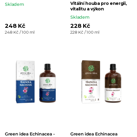
Vitální houba pro energii,
Skladem
vitalitu a výkon
Skladem
248 Kč
228 Kč
Měrná
Měrná
248 Kč / 100 ml
228 Kč / 100 ml
cena:
cena:
Green idea Echinacea -
Green idea Echinacea