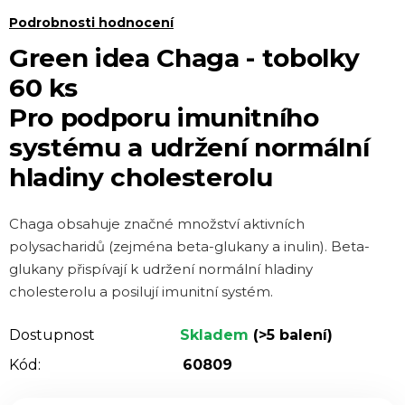
Průměrné
Podrobnosti hodnocení
hodnocení
Green idea Chaga - tobolky
produktu
60 ks
je
Pro podporu imunitního
5,0
systému a udržení normální
z 5
hvězdiček.
hladiny cholesterolu
Chaga obsahuje značné množství aktivních
polysacharidů (zejména beta-glukany a inulin). Beta-
glukany přispívají k udržení normální hladiny
cholesterolu a posilují imunitní systém.
Dostupnost
Skladem
(>5 balení)
Kód:
60809