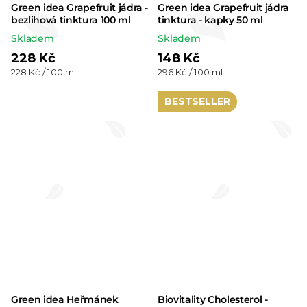
Green idea Grapefruit jádra -
Green idea Grapefruit jádra
bezlihová tinktura 100 ml
tinktura - kapky 50 ml
Skladem
Skladem
228 Kč
148 Kč
Měrná
Měrná
228 Kč / 100 ml
296 Kč / 100 ml
cena:
cena:
BESTSELLER
Green idea Heřmánek
Biovitality Cholesterol -