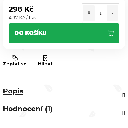
298 Kč
Měrná cena:
4,97 Kč / 1 ks
DO KOŠÍKU
Zeptat se
Hlídat
Popis
Hodnocení (1)