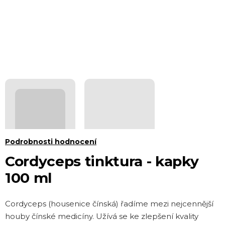
Průměrné
Podrobnosti hodnocení
hodnocení
Cordyceps tinktura - kapky
produktu
100 ml
je
0,0
Cordyceps (housenice čínská) řadíme mezi nejcennější
z 5
houby čínské medicíny. Užívá se ke zlepšení kvality
hvězdiček.