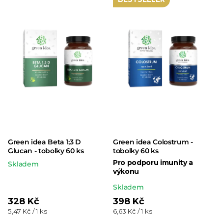
5,0
z 5
hvězdiček.
Green idea Beta 1;3 D
Green idea Colostrum -
Glucan - tobolky 60 ks
tobolky 60 ks
Pro podporu imunity a
Skladem
výkonu
Průměrné
Skladem
hodnocení
328 Kč
398 Kč
Měrná
Měrná
5,47 Kč / 1 ks
6,63 Kč / 1 ks
produktu
cena:
cena: