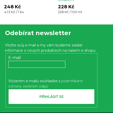
248 Kč
228 Kč
Měrná
Měrná
4,13 Kč / 1 ks
228 Kč / 100 ml
cena:
cena:
Z
Odebírat newsletter
á
p
Vložte svůj e-mail a my vám budeme zasílat
a
informace o nových produktech na našem e-shopu.
t
E-mail
í
Vložením e-mailu souhlasíte s
podmínkami
ochrany osobních údajů
PŘIHLÁSIT SE