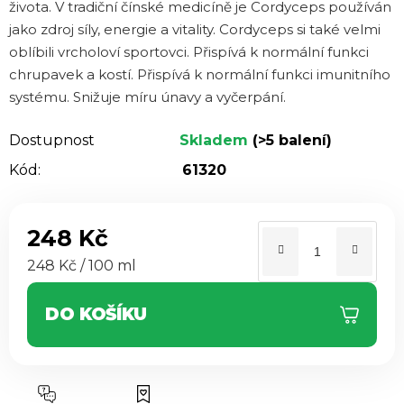
života. V tradiční čínské medicíně je Cordyceps používán
jako zdroj síly, energie a vitality. Cordyceps si také velmi
oblíbili vrcholoví sportovci. Přispívá k normální funkci
chrupavek a kostí. Přispívá k normální funkci imunitního
systému. Snižuje míru únavy a vyčerpání.
Dostupnost
Skladem
(>5 balení)
Kód:
61320
248 Kč
Měrná cena:
248 Kč / 100 ml
DO KOŠÍKU