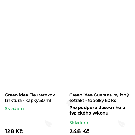
je
5,0
z 5
hvězdiček.
Green idea Eleuterokok
Green idea Guarana bylinný
tinktura - kapky 50 ml
extrakt - tobolky 60 ks
Pro podporu duševního a
Skladem
fyzického výkonu
Průměrné
Skladem
hodnocení
128 Kč
248 Kč