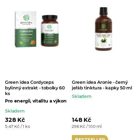
Green idea Cordyceps
Green idea Aronie - černý
bylinný extrakt - tobolky 60
jeřáb tinktura - kapky 50 ml
ks
Skladem
Pro energii, vitalitu a výkon
Průměrné
Skladem
hodnocení
328 Kč
148 Kč
Měrná
Měrná
5,47 Kč / 1 ks
296 Kč / 100 ml
produktu
cena:
cena:
je
BESTSELLER