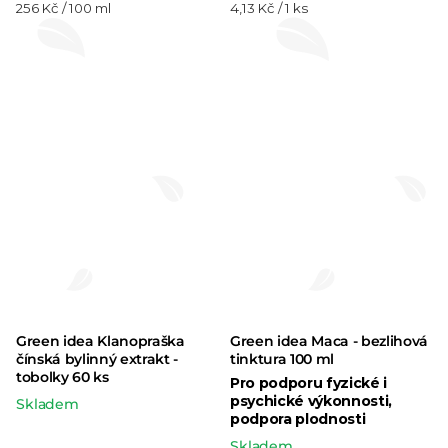
Měrná
Měrná
256 Kč / 100 ml
4,13 Kč / 1 ks
produktu
cena:
cena:
je
5,0
z 5
hvězdiček.
Green idea Klanopraška
Green idea Maca - bezlihová
čínská bylinný extrakt -
tinktura 100 ml
tobolky 60 ks
Pro podporu fyzické i
psychické výkonnosti,
Skladem
podpora plodnosti
Skladem