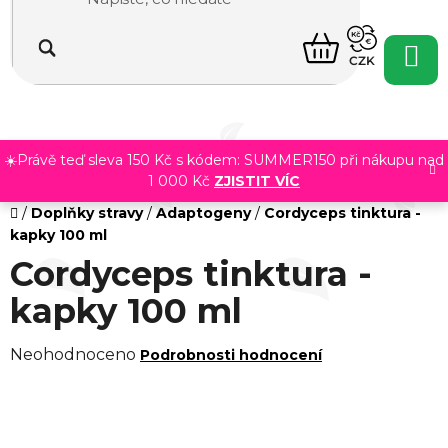
Přejít
na
NÁKUPNÍ
obsah
CZK
KOŠÍK
☀️Právě teď sleva 150 Kč s kódem: SUMMER150 při nákupu nad
1 000 Kč
ZJISTIT VÍC
Domů
/
Doplňky stravy
/
Adaptogeny
/
Cordyceps tinktura -
kapky 100 ml
Cordyceps tinktura -
kapky 100 ml
Průměrné
Neohodnoceno
Podrobnosti hodnocení
hodnocení
produktu
je