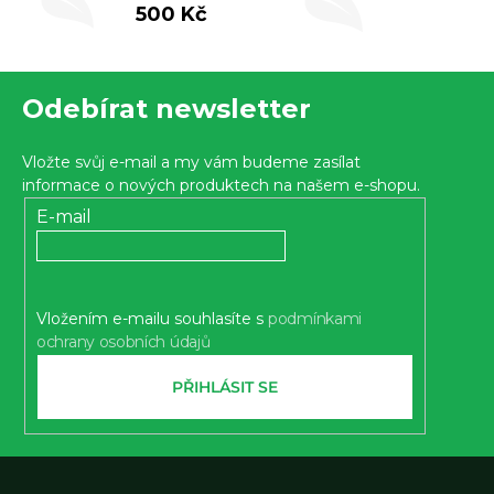
500 Kč
Z
Odebírat newsletter
á
p
Vložte svůj e-mail a my vám budeme zasílat
a
informace o nových produktech na našem e-shopu.
t
E-mail
í
Vložením e-mailu souhlasíte s
podmínkami
ochrany osobních údajů
PŘIHLÁSIT SE