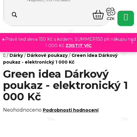
na
obsah
NÁKUPNÍ
CZK
KOŠÍK
☀️Právě teď sleva 150 Kč s kódem: SUMMER150 při nákupu nad
1 000 Kč
ZJISTIT VÍC
Domů
/
Dárky
/
Dárkové poukazy
/
Green idea Dárkový
poukaz - elektronický 1 000 Kč
Green idea Dárkový
poukaz - elektronický 1
000 Kč
Průměrné
Neohodnoceno
Podrobnosti hodnocení
hodnocení
produktu
je