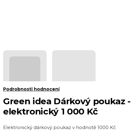
Průměrné
Podrobnosti hodnocení
hodnocení
Green idea Dárkový poukaz -
produktu
elektronický 1 000 Kč
je
0,0
Elektronický dárkový poukaz v hodnotě 1000 Kč
z 5
hvězdiček.