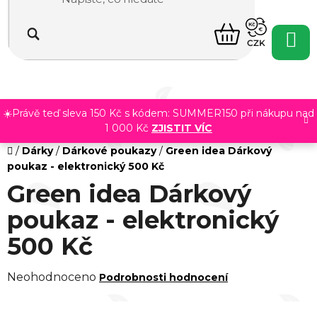
Přejít
na
NÁKUPNÍ
obsah
CZK
KOŠÍK
☀️Právě teď sleva 150 Kč s kódem: SUMMER150 při nákupu nad
1 000 Kč
ZJISTIT VÍC
Domů
/
Dárky
/
Dárkové poukazy
/
Green idea Dárkový
poukaz - elektronický 500 Kč
Green idea Dárkový
poukaz - elektronický
500 Kč
Průměrné
Neohodnoceno
Podrobnosti hodnocení
hodnocení
produktu