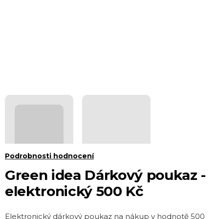
Průměrné
Podrobnosti hodnocení
hodnocení
Green idea Dárkový poukaz -
produktu
elektronický 500 Kč
je
0,0
Elektronický dárkový poukaz na nákup v hodnotě 500