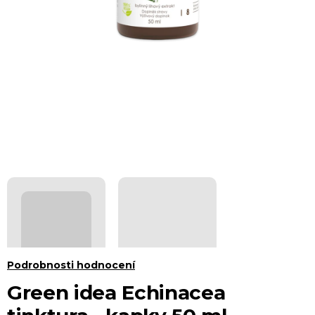
Průměrné
Podrobnosti hodnocení
hodnocení
Green idea Echinacea
produktu