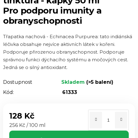
tinktura - kapky 50 ml
je
Pro podporu imunity a
0,0
obranyschopnosti
z 5
hvězdiček.
Třapatka nachová - Echinacea Purpurea: tato indiánská
léčivka obsahuje nejvíce aktivních látek v kořeni.
Podporuje přirozenou obranyschopnost. Podporuje
správnou funkci dýchacího systému a močových cest.
Jedná se o silný antioxidant.
Dostupnost
Skladem
(>5 balení)
Kód:
61333
128 Kč
Měrná cena:
256 Kč / 100 ml