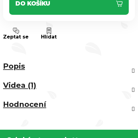
DO KOŠÍKU
Zeptat se
Hlídat
Popis
Videa (1)
Hodnocení
Z