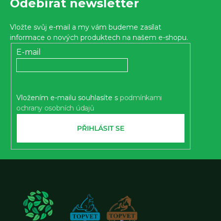
Odebírat newsletter
á
p
Vložte svůj e-mail a my vám budeme zasílat
a
informace o nových produktech na našem e-shopu.
t
E-mail
í
Vložením e-mailu souhlasíte s
podmínkami
ochrany osobních údajů
PŘIHLÁSIT SE