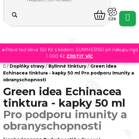
Přejít
na
NÁKUPNÍ
obsah
CZK
KOŠÍK
☀️Právě teď sleva 150 Kč s kódem: SUMMER150 při nákupu nad
1 000 Kč
ZJISTIT VÍC
Domů
/
Doplňky stravy
/
Bylinné tinktury
/
Green idea
Echinacea tinktura - kapky 50 ml
Pro podporu imunity a
obranyschopnosti
Green idea Echinacea
tinktura - kapky 50 ml
Pro podporu imunity a
obranyschopnosti