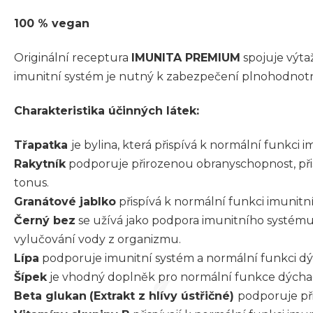
100 % vegan
Originální receptura
IMUNITA PREMIUM
spojuje výta
imunitní systém je nutný k zabezpečení plnohodnotné
Charakteristika účinných látek:
Třapatka
je bylina, která přispívá k normální funkc
Rakytník
podporuje přirozenou obranyschopnost, přis
tonus.
Granátové jablko
přispívá k normální funkci imunit
Černý bez
se užívá jako podpora imunitního systému,
vylučování vody z organizmu.
Lípa
podporuje imunitní systém a normální funkci d
Šípek
je vhodný doplněk pro normální funkce dýchac
Beta glukan
(Extrakt z hlívy ústřičné)
podporuje př