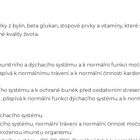
žky z bylin, beta glukan, stopové prvky a vitamíny, kter
 kvality života.
i imunitního a dýchacího systému a k normální funkci moč
pívá k normálnímu trávení a k normální činnosti kardio
ního systému a k ochraně buněk před oxidativním strese
 přispívá k normální funkci dýchacího systému a k normá
ýchacího systému.
ího systému, normální trávení a normální činnost močo
irozenou imunitu organismu.