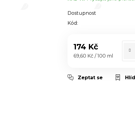
hvězdiček.
Dostupnost
Kód:
174 Kč
Měrná cena:
69,60 Kč / 100 ml
Zeptat se
Hlí