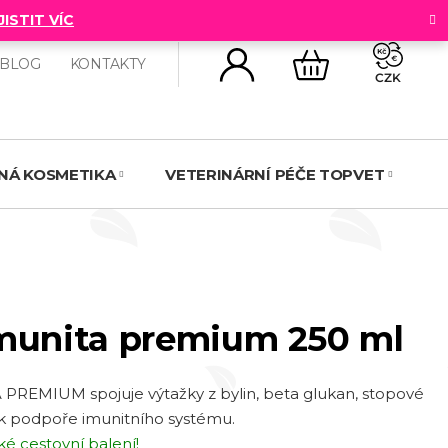
JISTIT VÍC
BLOG
KONTAKTY
CZK
NÁKUPNÍ
KOŠÍK
NNÁ KOSMETIKA
VETERINÁRNÍ PÉČE TOPVET
N
Imunita premium 250 ml
 PREMIUM spojuje výtažky z bylin, beta glukan, stopové
í k podpoře imunitního systému.
ké cestovní balení!