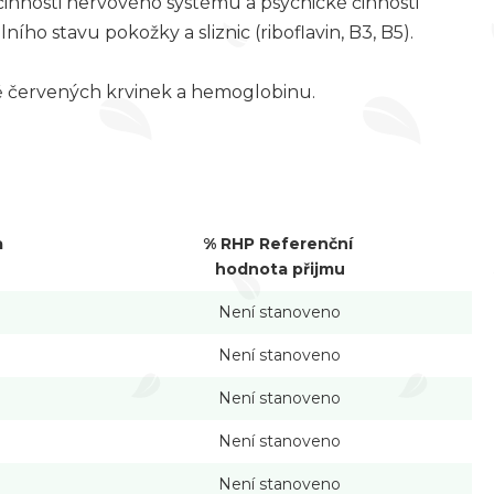
 činnosti nervového systému a psychické činnosti
lního stavu pokožky a sliznic (riboflavin, B3, B5).
bě červených krvinek a hemoglobinu.
a
% RHP Referenční
hodnota přijmu
Není stanoveno
Není stanoveno
Není stanoveno
Není stanoveno
Není stanoveno