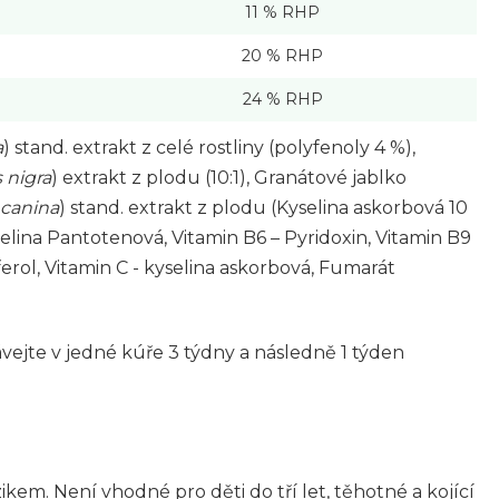
11 % RHP
20 % RHP
24 % RHP
a
) stand. extrakt z celé rostliny (polyfenoly 4 %),
nigra
) extrakt z plodu (10:1), Granátové jablko
 canina
) stand. extrakt z plodu (Kyselina askorbová 10
yselina Pantotenová, Vitamin B6 – Pyridoxin, Vitamin B9
oferol, Vitamin C - kyselina askorbová, Fumarát
ejte v jedné kúře 3 týdny a následně 1 týden
m. Není vhodné pro děti do tří let, těhotné a kojící