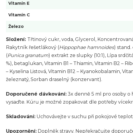
Vitamín E
Vitamín C
Železo
Složení:
Třtinový cukr, voda, Glycerol, Koncentrovaná
Rakytník řešetlákový (
Hippophae hamnoides
) stand.
(
Punica granatum
) extrakt ze slupky (10:1), Lípa srdčitá
%), betaglukan, Vitamin B1 – Thiamin, Vitamin B2 – Rib
– Kyselina Listová, Vitamin B12 – Kyanokobalamin, Vitam
železnatý, Sorban draselný (konzervant).
Doporučené dávkování:
3x denně 5 ml pro osoby o 
vysaďte. Kúru je možné zopakovat dle potřeby vícekr
Skladování:
Uchovávejte v suchu při pokojové teplot
Upozornění:
Doplněk stravy. Nepřekračujte doporučen