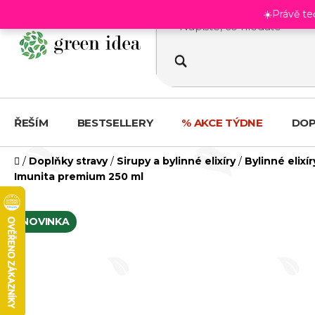
obsah
☀️Právě t
ŘEŠÍM
BESTSELLERY
% AKCE TÝDNE
DOP
Domů
/
Doplňky stravy
/
Sirupy a bylinné elixíry
/
Bylinné elix
Imunita premium 250 ml
NOVINKA