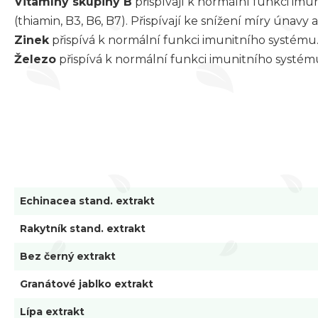
Vitamíny skupiny B
přispívají k normální funkci imu
(thiamin, B3, B6, B7). Přispívají ke snížení míry únavy a
Zinek
přispívá k normální funkci imunitního systému
Železo
přispívá k normální funkci imunitního systém
Echinacea stand. extrakt
Rakytník stand. extrakt
Bez černý extrakt
Granátové jablko extrakt
Lípa extrakt