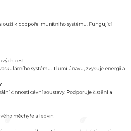
é slouží k podpoře imunitního systému. Fungující
ových cest.
vaskulárního systému. Tlumí únavu, zvyšuje energii a
m.
lní činnosti cévní soustavy. Podporuje čistění a
vého měchýře a ledvin.