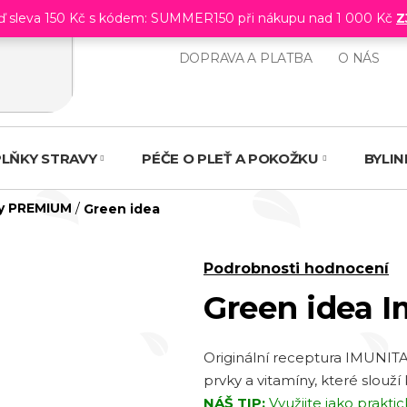
eď sleva 150 Kč s kódem: SUMMER150 při nákupu nad 1 000 Kč
Z
DOPRAVA A PLATBA
O NÁS
LŇKY STRAVY
PÉČE O PLEŤ A POKOŽKU
BYLI
íry PREMIUM
/
Green idea
Průměrné
Podrobnosti hodnocení
hodnocení
Green idea 
produktu
je
Originální receptura IMUNITA
0,0
prvky a vitamíny, které slouž
z 5
NÁŠ TIP:
Využijte jako praktic