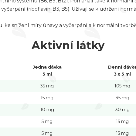
nitního systému (B6, B9, B12). Pomáhají také k normální
 vyčerpání (riboflavin, B3, B5). Užívají se k udržení normá
.
u, ke snížení míry únavy a vyčerpání a k normální tvor
Aktivní látky
Jedna dávka
Denní dávk
5 ml
3 x 5 ml
35 mg
105 mg
15 mg
45 mg
10 mg
30 mg
5 mg
15 mg
5 mg
15 mg