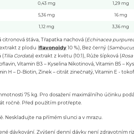
0,43 mg
1,29 mg
5,36 mg
16 mg
1,12 mg
3,36 mg
 citronová šťáva, Třapatka nachová (
Echinacea purpure
 extrakt z plodu (
flavonoidy
10 %), Bez černý (
Sambucus 
 (
Tilia Cordata
) extrakt z květu (10:1), Růže šípková (
Rosa
oflavin, Vitamin B3 – Kyselina Nikotinová, Vitamin B5 – K
in H – D-Biotin, Zinek – citrát zinečnatý, Vitamin E - tok
hmotnosti 75 kg. Pro dosažení maximálního účinku podáv
át ročně. Před použitím protřepte.
ě. Neskladujte na přímém slunci a v mrazu.
é dávkování. Zvýšení denní dávky není zdravotním rizike