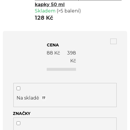
kapky 50 ml
Skladem
(>5 balení)
128 Kč
V
ý
CENA
p
88
Kč
398
i
Kč
s
p
r
o
Na skladě
17
d
ZNAČKY
u
k