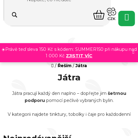
Přejít
na
NÁKUPNÍ
obsah
CZK
KOŠÍK
☀️Právě teď sleva 150 Kč s kódem: SUMMER150 při nákupu nad
1 000 Kč
ZJISTIT VÍC
Domů
/
Řeším
/
Játra
Játra
Játra pracují každý den naplno – dopřejte jim
šetrnou
podporu
pomocí pečlivě vybraných bylin.
V kategorii najdete tinktury, tobolky i čaje pro každodenní
rutinu.