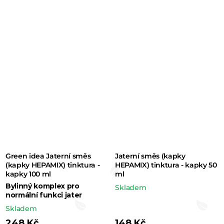
5,0
5,0
z 5
z 5
hvězdiček.
hvězdiček.
Green idea Jaterní směs
Jaterní směs (kapky
(kapky HEPAMIX) tinktura -
HEPAMIX) tinktura - kapky 50
kapky 100 ml
ml
Bylinný komplex pro
Skladem
normální funkci jater
Skladem
248 Kč
148 Kč