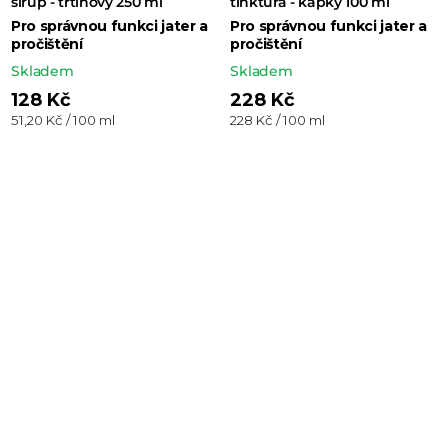
sirup - třtinový 250 ml
tinktura - kapky 100 ml
Pro správnou funkci jater a
Pro správnou funkci jater a
pročištění
pročištění
Skladem
Skladem
128 Kč
228 Kč
Měrná
Měrná
51,20 Kč / 100 ml
228 Kč / 100 ml
cena:
cena: