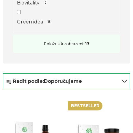
t
Biovitality
2
ů
Green idea
15
Položek k zobrazení:
17
Ř
Řadit podle:
Doporučujeme
a
z
e
BESTSELLER
n
í
p