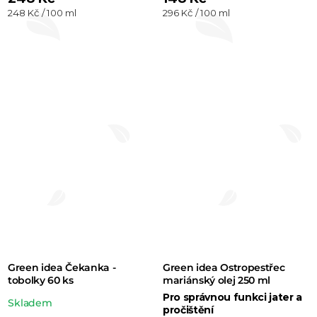
Měrná
Měrná
248 Kč / 100 ml
296 Kč / 100 ml
cena:
cena:
Green idea Čekanka -
Green idea Ostropestřec
tobolky 60 ks
mariánský olej 250 ml
Pro správnou funkci jater a
Průměrné
Skladem
pročištění