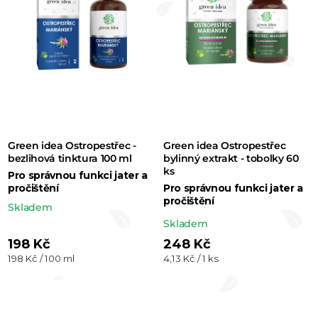
r
o
d
u
k
t
Green idea Ostropestřec -
Green idea Ostropestřec
ů
bezlihová tinktura 100 ml
bylinný extrakt - tobolky 60
ks
Pro správnou funkci jater a
pročištění
Pro správnou funkci jater a
pročištění
Skladem
Průměrné
Skladem
hodnocení
198 Kč
248 Kč
Měrná
Měrná
198 Kč / 100 ml
4,13 Kč / 1 ks
produktu
cena:
cena:
je
5,0