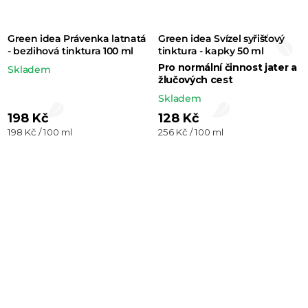
Green idea Právenka latnatá
Green idea Svízel syřišťový
- bezlihová tinktura 100 ml
tinktura - kapky 50 ml
Pro normální činnost jater a
Skladem
žlučových cest
Skladem
198 Kč
128 Kč
Měrná
Měrná
198 Kč / 100 ml
256 Kč / 100 ml
cena:
cena: