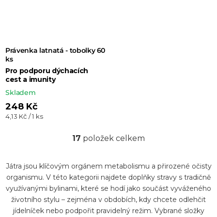
Právenka latnatá - tobolky 60
ks
Pro podporu dýchacích
cest a imunity
Skladem
248 Kč
Měrná
4,13 Kč / 1 ks
cena:
17
položek celkem
O
v
Játra jsou klíčovým orgánem metabolismu a přirozené očisty
l
organismu. V této kategorii najdete doplňky stravy s tradičně
á
využívanými bylinami, které se hodí jako součást vyváženého
d
životního stylu – zejména v obdobích, kdy chcete odlehčit
a
jídelníček nebo podpořit pravidelný režim. Vybrané složky