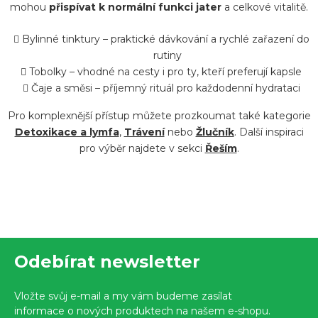
mohou
přispívat k normální funkci jater
a celkové vitalitě.
c
í
Bylinné tinktury – praktické dávkování a rychlé zařazení do
p
rutiny
r
Tobolky – vhodné na cesty i pro ty, kteří preferují kapsle
Čaje a směsi – příjemný rituál pro každodenní hydrataci
v
k
Pro komplexnější přístup můžete prozkoumat také kategorie
y
Detoxikace a lymfa
,
Trávení
nebo
Žlučník
. Další inspiraci
v
pro výběr najdete v sekci
Řeším
.
ý
p
i
s
Z
u
Odebírat newsletter
á
p
Vložte svůj e-mail a my vám budeme zasílat
a
informace o nových produktech na našem e-shopu.