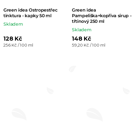
Green idea Ostropestřec
Green idea
tinktura - kapky 50 ml
Pampeliška+kopřiva sirup -
třtinový 250 ml
Skladem
Skladem
128 Kč
148 Kč
Měrná
Měrná
256 Kč / 100 ml
59,20 Kč / 100 ml
cena:
cena: