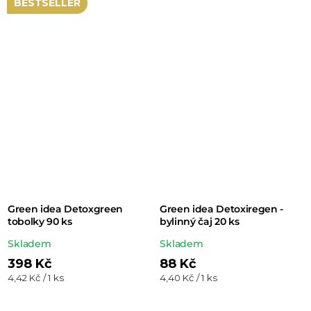
BESTSELLER
Green idea Detoxgreen
Green idea Detoxiregen -
tobolky 90 ks
bylinný čaj 20 ks
Průměrné
Průměrné
Skladem
Skladem
hodnocení
hodnocení
398 Kč
88 Kč
Měrná
Měrná
4,42 Kč / 1 ks
4,40 Kč / 1 ks
produktu
produktu
cena:
cena:
je
je