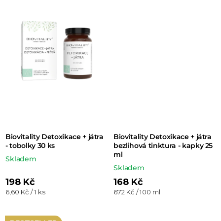
z 5
hvězdiček.
Biovitality Detoxikace + játra
Biovitality Detoxikace + játra
- tobolky 30 ks
bezlihová tinktura - kapky 25
ml
Skladem
Skladem
198 Kč
168 Kč
Měrná
Měrná
6,60 Kč / 1 ks
672 Kč / 100 ml
cena:
cena: