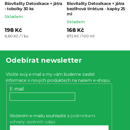
Biovitality Detoxikace + játra
Biovitality Detoxikace + játra
- tobolky 30 ks
bezlihová tinktura - kapky 25
ml
Skladem
Skladem
198 Kč
168 Kč
Měrná
Měrná
6,60 Kč / 1 ks
672 Kč / 100 ml
cena:
cena:
Z
Odebírat newsletter
á
p
Vložte svůj e-mail a my vám budeme zasílat
a
informace o nových produktech na našem e-shopu.
t
E-mail
í
Vložením e-mailu souhlasíte s
podmínkami
ochrany osobních údajů