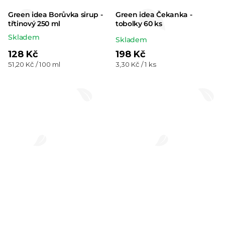
Green idea Borůvka sirup -
Green idea Čekanka -
třtinový 250 ml
tobolky 60 ks
Skladem
Průměrné
Skladem
hodnocení
128 Kč
198 Kč
Měrná
Měrná
51,20 Kč / 100 ml
3,30 Kč / 1 ks
produktu
cena:
cena:
je
5,0
z 5
hvězdiček.