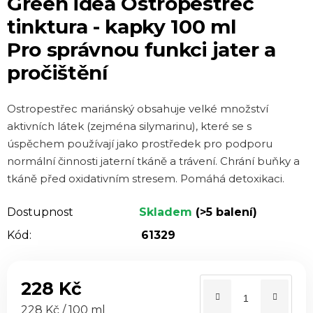
Green idea Ostropestřec
produktu
tinktura - kapky 100 ml
je
Pro správnou funkci jater a
0,0
pročištění
z 5
hvězdiček.
Ostropestřec mariánský obsahuje velké množství
aktivních látek (zejména silymarinu), které se s
úspěchem používají jako prostředek pro podporu
normální činnosti jaterní tkáně a trávení. Chrání buňky a
tkáně před oxidativním stresem. Pomáhá detoxikaci.
Dostupnost
Skladem
(>5 balení)
Kód:
61329
228 Kč
Měrná cena:
228 Kč / 100 ml