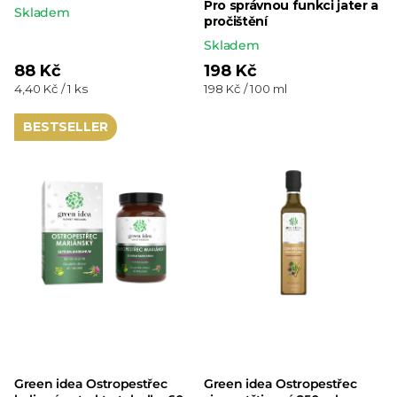
Pro správnou funkci jater a
Průměrné
Skladem
pročištění
hodnocení
Skladem
produktu
88 Kč
198 Kč
je
Měrná
Měrná
4,40 Kč / 1 ks
198 Kč / 100 ml
cena:
cena:
5,0
BESTSELLER
z 5
hvězdiček.
Green idea Ostropestřec
Green idea Ostropestřec