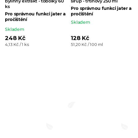
bylinný extrakt - tobolky 60
sirup - třtinový 250 ml
ks
Pro správnou funkci jater a
Pro správnou funkci jater a
pročištění
pročištění
Skladem
Průměrné
Skladem
hodnocení
248 Kč
128 Kč
Měrná
Měrná
4,13 Kč / 1 ks
51,20 Kč / 100 ml
produktu
cena:
cena:
je
5,0
z 5
hvězdiček.