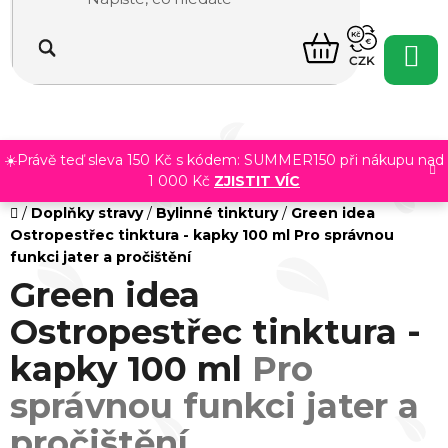
Přejít
na
NÁKUPNÍ
obsah
CZK
KOŠÍK
☀️Právě teď sleva 150 Kč s kódem: SUMMER150 při nákupu nad
1 000 Kč
ZJISTIT VÍC
Domů
/
Doplňky stravy
/
Bylinné tinktury
/
Green idea
Ostropestřec tinktura - kapky 100 ml
Pro správnou
funkci jater a pročištění
Green idea
Ostropestřec tinktura -
kapky 100 ml
Pro
správnou funkci jater a
pročištění