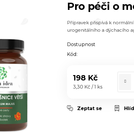
5,0
Pro péči o m
z 5
hvězdiček.
Přípravek přispívá k normální
urogenitálního a dýchacího a
Dostupnost
Kód:
198 Kč
Měrná cena:
3,30 Kč / 1 ks
Zeptat se
Hlí