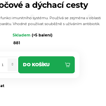
očové a dýchací cesty
 funkci imunitního systému. Používá se zejména v oblasti
parátu. Vhodné používat souběžně s užíváním antibiotik.
Skladem
(>5 balení)
881
DO KOŠÍKU
dat