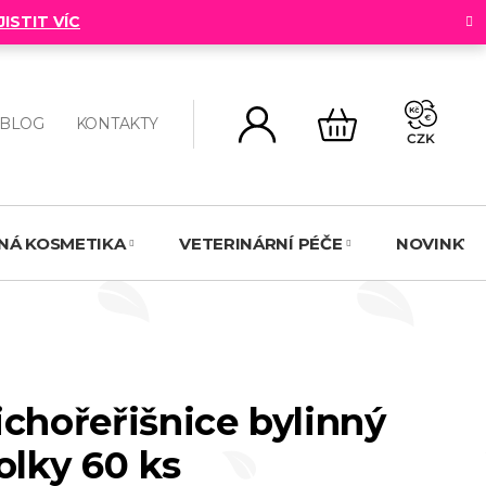
JISTIT VÍC
BLOG
KONTAKTY
CZK
NÁKUPNÍ
KOŠÍK
NNÁ KOSMETIKA
VETERINÁRNÍ PÉČE
NOVINKY
ichořeřišnice bylinný
olky 60 ks