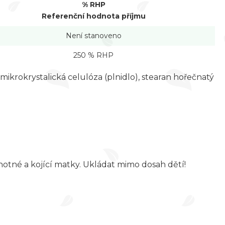
% RHP
Referenční hodnota příjmu
Není stanoveno
250 % RHP
, mikrokrystalická celulóza (plnidlo), stearan hořečnatý
otné a kojící matky. Ukládat mimo dosah dětí!