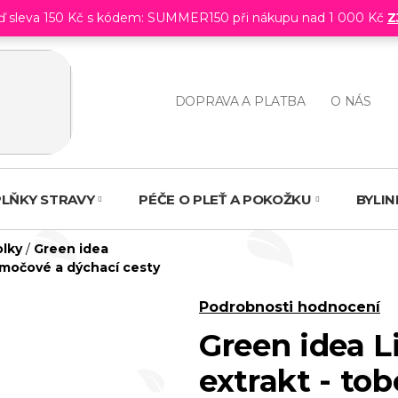
eď sleva 150 Kč s kódem: SUMMER150 při nákupu nad 1 000 Kč
Z
DOPRAVA A PLATBA
O NÁS
LŇKY STRAVY
PÉČE O PLEŤ A POKOŽKU
BYLI
olky
/
Green idea
 močové a dýchací cesty
Průměrné
Podrobnosti hodnocení
hodnocení
Green idea L
produktu
extrakt - tob
je