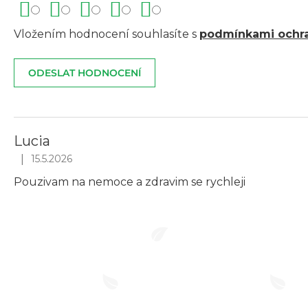
Vložením hodnocení souhlasíte s
podmínkami ochra
ODESLAT HODNOCENÍ
V
ý
Lucia
p
|
15.5.2026
Hodnocení produktu je 5 z 5 hvězdiček.
i
Pouzivam na nemoce a zdravim se rychleji
s
h
o
d
n