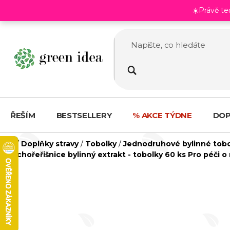
Přejít
☀️Právě t
na
obsah
ŘEŠÍM
BESTSELLERY
% AKCE TÝDNE
DOP
Domů
/
Doplňky stravy
/
Tobolky
/
Jednodruhové bylinné tob
Lichořeřišnice bylinný extrakt - tobolky 60 ks
Pro péči o