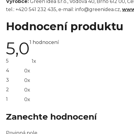
Výrobce:
Green idea s.r.o., Vodova 40, Brno 612 00, Č
tel.: +420 541 232 435, e-mail: info@greenidea.cz,
www
Hodnocení produktu
5,0
Průměrné
1 hodnocení
hodnocení
produktu
je
5
1x
5,0
z 5
4
0x
hvězdiček.
3
0x
2
0x
1
0x
Zanechte hodnocení
Povinná pole