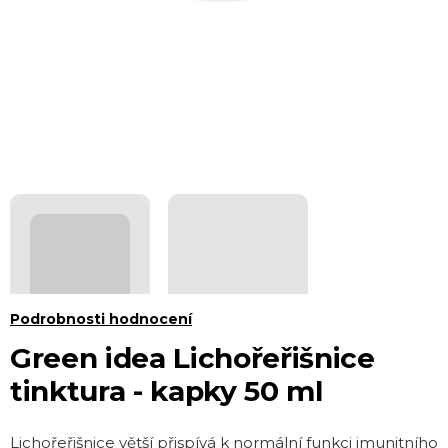
Průměrné
Podrobnosti hodnocení
hodnocení
Green idea Lichořeřišnice
produktu
tinktura - kapky 50 ml
je
5,0
Lichořeřišnice větší přispívá k normální funkci imunitního