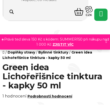
Přejít
na
NÁKUPNÍ
obsah
CZK
KOŠÍK
☀️Právě teď sleva 150 Kč s kódem: SUMMER150 při nákupu nad
1 000 Kč
ZJISTIT VÍC
Domů
/
Doplňky stravy
/
Bylinné tinktury
/
Green idea
Lichořeřišnice tinktura - kapky 50 ml
Green idea
Lichořeřišnice tinktura
- kapky 50 ml
Průměrné
1 hodnocení
Podrobnosti hodnocení
hodnocení
produktu