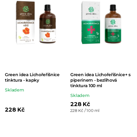
hvězdiček.
hvězdiček.
Green idea Lichořeřišnice
Green idea Lichořeřišnice+ s
tinktura - kapky
piperinem - bezlihová
tinktura 100 ml
Průměrné
Skladem
Průměrné
Skladem
hodnocení
hodnocení
228 Kč
produktu
228 Kč
Měrná
228 Kč / 100 ml
produktu
je
cena:
je
5,0
5,0
z 5
z 5