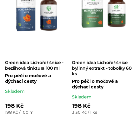
Green idea Lichořeřišnice -
Green idea Lichořeřišnice
bezlihová tinktura 100 ml
bylinný extrakt - tobolky 60
ks
Pro péči o močové a
dýchací cesty
Pro péči o močové a
dýchací cesty
Průměrné
Skladem
Průměrné
Skladem
hodnocení
hodnocení
198 Kč
198 Kč
produktu
Měrná
Měrná
198 Kč / 100 ml
3,30 Kč / 1 ks
produktu
je
cena:
cena:
je
5,0
5,0
z 5
z 5