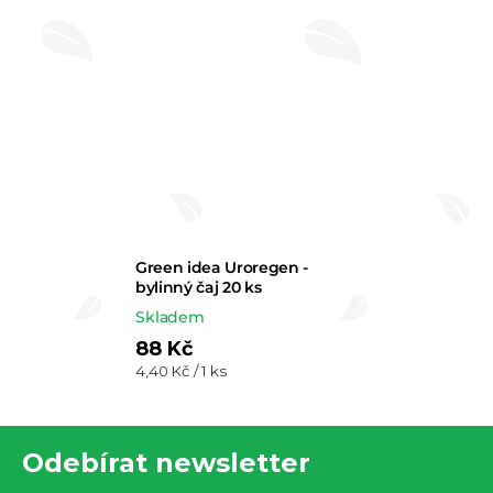
Green idea Uroregen -
bylinný čaj 20 ks
Skladem
88 Kč
Měrná
4,40 Kč / 1 ks
cena:
Z
Odebírat newsletter
á