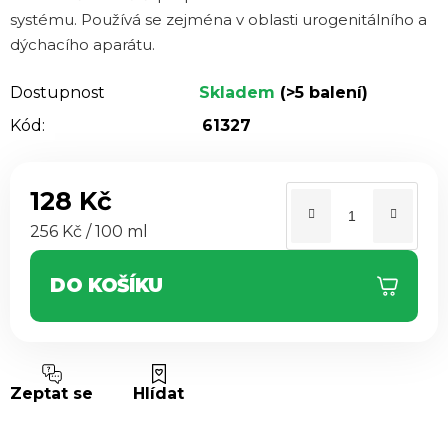
z 5
systému. Používá se zejména v oblasti urogenitálního a
hvězdiček.
dýchacího aparátu.
Dostupnost
Skladem
(>5 balení)
Kód:
61327
128 Kč
Měrná cena:
256 Kč / 100 ml
DO KOŠÍKU
Zeptat se
Hlídat