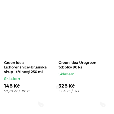
hvězdiček.
hvězdiček.
Green idea
Green idea Urogreen
Lichořeřišnice+brusinka
tobolky 90 ks
sirup - třtinový 250 ml
Skladem
Skladem
148 Kč
328 Kč
Měrná
Měrná
59,20 Kč / 100 ml
3,64 Kč / 1 ks
cena:
cena: