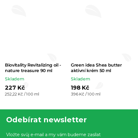
Biovitality Revitalizing oil -
Green idea Shea butter
nature treasure 90 ml
aktivní krém 50 ml
Skladem
Skladem
227 Kč
198 Kč
Měrná
Měrná
252,22 Kč / 100 ml
396 Kč / 100 ml
cena:
cena:
Z
Odebírat newsletter
á
p
Vložte svůj e-mail a my vám budeme zasílat