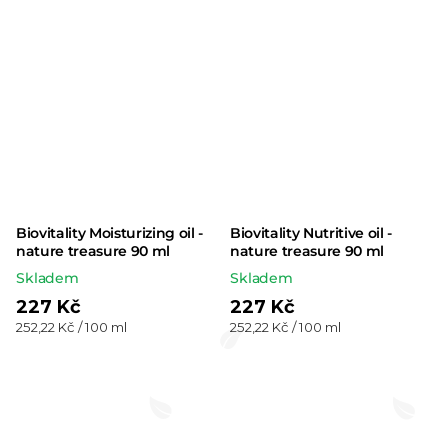
hvězdiček.
Biovitality Moisturizing oil -
Biovitality Nutritive oil -
nature treasure 90 ml
nature treasure 90 ml
Skladem
Skladem
227 Kč
227 Kč
Měrná
Měrná
252,22 Kč / 100 ml
252,22 Kč / 100 ml
cena:
cena: