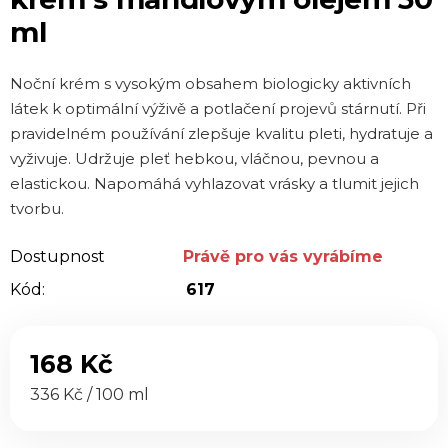
je
ml
0,0
z 5
Noční krém s vysokým obsahem biologicky aktivních
hvězdiček.
látek k optimální výživě a potlačení projevů stárnutí. Při
pravidelném používání zlepšuje kvalitu pleti, hydratuje a
vyživuje. Udržuje pleť hebkou, vláčnou, pevnou a
elastickou. Napomáhá vyhlazovat vrásky a tlumit jejich
tvorbu.
Dostupnost
Právě pro vás vyrábíme
Kód:
617
168 Kč
Měrná cena:
336 Kč / 100 ml