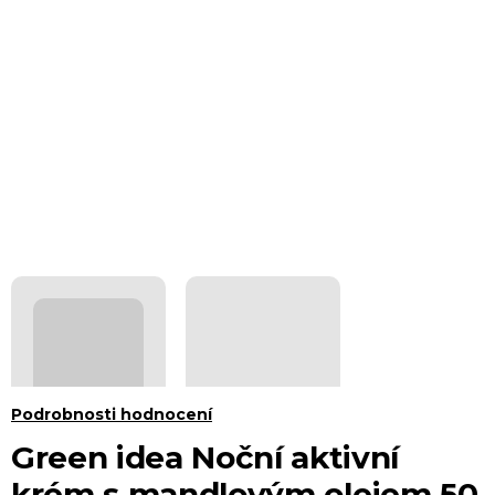
Průměrné
Podrobnosti hodnocení
hodnocení
Green idea Noční aktivní
produktu
krém s mandlovým olejem 50