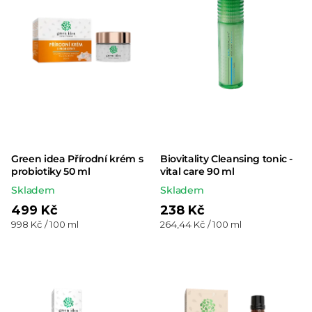
Green idea Přírodní krém s
Biovitality Cleansing tonic -
probiotiky 50 ml
vital care 90 ml
Skladem
Skladem
499 Kč
238 Kč
Měrná
Měrná
998 Kč / 100 ml
264,44 Kč / 100 ml
cena:
cena: