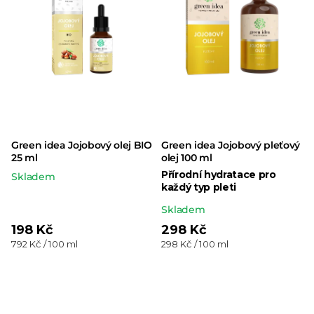
Green idea Jojobový olej BIO
Green idea Jojobový pleťový
25 ml
olej 100 ml
Přírodní hydratace pro
Skladem
každý typ pleti
Průměrné
Skladem
hodnocení
198 Kč
298 Kč
Měrná
Měrná
792 Kč / 100 ml
298 Kč / 100 ml
produktu
cena:
cena:
je
3,0
z 5