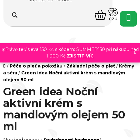
Přejít
na
NÁKUPNÍ
obsah
CZK
KOŠÍK
☀️Právě teď sleva 150 Kč s kódem: SUMMER150 při nákupu nad
1 000 Kč
ZJISTIT VÍC
Domů
/
Péče o pleť a pokožku
/
Základní péče o pleť
/
Krémy
a séra
/
Green idea Noční aktivní krém s mandlovým
olejem 50 ml
Green idea Noční
aktivní krém s
mandlovým olejem 50
ml
Průměrné
Neohodnoceno