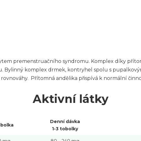
skytem premenstruačního syndromu. Komplex díky přít
u. Bylinný komplex drmek, kontryhel spolu s pupalkov
 rovnováhy. Přítomná andělika přispívá k normální čin
Aktivní látky
Denní dávka
obolka
1-3 tobolky