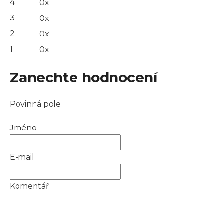
4
0x
hvězdiček.
3
0x
2
0x
1
0x
Zanechte hodnocení
Povinná pole
Jméno
E-mail
Komentář