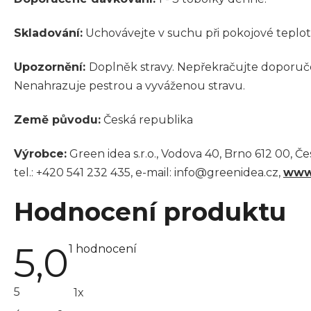
Skladování:
Uchovávejte v suchu při pokojové teplot
Upozornění:
Doplněk stravy. Nepřekračujte doporučen
Nenahrazuje pestrou a vyváženou stravu.
Země původu:
Česká republika
Výrobce:
Green idea s.r.o., Vodova 40, Brno 612 00, Č
tel.: +420 541 232 435, e-mail: info@greenidea.cz,
www
Hodnocení produktu
5,0
Průměrné
1 hodnocení
hodnocení
produktu
je
5
1x
5,0
z 5