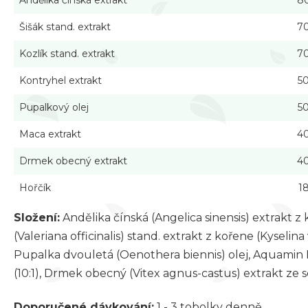
Andělika čínská extrakt
8
Šišák stand. extrakt
7
Kozlík stand. extrakt
7
Kontryhel extrakt
5
Pupalkový olej
5
Maca extrakt
4
Drmek obecný extrakt
4
Hořčík
1
Složení:
Andělika čínská (Angelica sinensis) extrakt z k
(Valeriana officinalis) stand. extrakt z kořene (Kyseli
Pupalka dvouletá (Oenothera biennis) olej, Aquamin 
(10:1), Drmek obecný (Vitex agnus-castus) extrakt ze s
Doporučené dávkování:
1 - 3 tobolky denně.