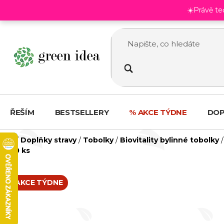
Přejít
☀️Právě t
na
obsah
ŘEŠÍM
BESTSELLERY
% AKCE TÝDNE
DOP
Domů
/
Doplňky stravy
/
Tobolky
/
Biovitality bylinné tobolky
/
30 ks
AKCE TÝDNE