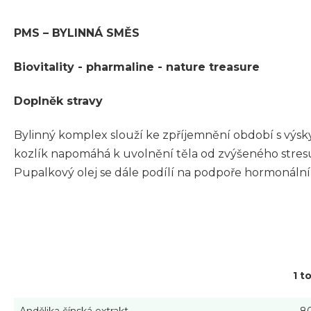
PMS – BYLINNÁ SMĚS
Biovitality - pharmaline - nature treasure
Doplněk stravy
Bylinný komplex slouží ke zpříjemnění období s vý
kozlík napomáhá k uvolnění těla od zvýšeného stres
Pupalkový olej se dále podílí na podpoře hormonální
1 t