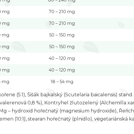
0 mg
80 – 240 mg
0 mg
70 – 210 mg
0 mg
70 – 210 mg
0 mg
50 – 150 mg
0 mg
50 – 150 mg
0 mg
40 – 120 mg
0 mg
40 – 120 mg
8 mg
18 – 54 mg
ořene (5:1), Šišák bajkalský (Scutelaria baicalensis) stand.
na valerenová 0,8 %), Kontryhel žlutozelený (Alchemilla xan
Mg – hydroxid hořečnatý (magnesium hydroxide), Řeřich
emen (10:1), stearan hořečnatý (plnidlo), vegetariánská ka