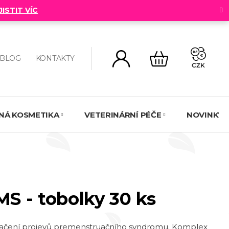
JISTIT VÍC
BLOG
KONTAKTY
CZK
NÁKUPNÍ
KOŠÍK
NNÁ KOSMETIKA
VETERINÁRNÍ PÉČE
NOVINKY
MS - tobolky 30 ks
tlačení projevů premenstruačního syndromu. Komplex