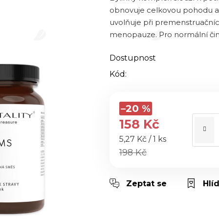
5,0
obnovuje celkovou pohodu a 
z 5
uvolňuje při premenstruačníc
hvězdiček.
menopauze. Pro normální čin
Dostupnost
Kód:
–20 %
158 Kč
Měrná cena:
5,27 Kč / 1 ks
198 Kč
Zeptat se
Hlí