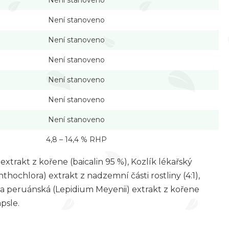
Není stanoveno
Není stanoveno
Není stanoveno
Není stanoveno
Není stanoveno
Není stanoveno
Není stanoveno
4,8
–
14,4 % RHP
 extrakt z kořene (baicalin 95 %), Kozlík lékařský
thochlora) extrakt z nadzemní části rostliny (4:1),
a peruánská (Lepidium Meyenii) extrakt z kořene
psle.