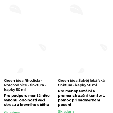
cena:
je
cena:
5,0
z 5
hvězdiček.
Green idea Rhodiola -
Green idea Šalvěj lékářská
Rozchodnice - tinktura -
tinktura - kapky 50 ml
kapky 50 ml
Pro menopauzální a
Pro podporu mentálního
premenstruační komfort,
výkonu, odolnosti vůči
pomoc při nadměrném
stresu a krevního oběhu
pocení
Skladem
Průměrné
Skladem