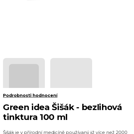
Průměrné
Podrobnosti hodnocení
hodnocení
Green idea Šišák - bezlihová
produktu
tinktura 100 ml
je
0,0
Šišák je v přírodní medicíně používaný již více než 2000