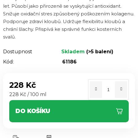
z 5
let. Působí jako přirozeně se vyskytující antioxidant.
hvězdiček.
Snižuje oxidační stres způsobený poškozením kolagenu.
Podporuje zdraví kloubů. Udržuje flexibilitu kloubů a
chrání šlachy. Přispívá ke správné funkci kosterních
svalů.
Dostupnost
Skladem
(>5 balení)
Kód:
61186
228 Kč
Měrná cena:
228 Kč / 100 ml
DO KOŠÍKU