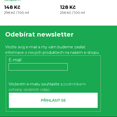
hodnocení
148 Kč
128 Kč
Měrná
Měrná
296 Kč / 100 ml
256 Kč / 100 ml
produktu
cena:
cena:
je
Z
5,0
Odebírat newsletter
z 5
á
hvězdiček.
p
Vložte svůj e-mail a my vám budeme zasílat
a
informace o nových produktech na našem e-shopu.
t
E-mail
í
Vložením e-mailu souhlasíte s
podmínkami
ochrany osobních údajů
PŘIHLÁSIT SE