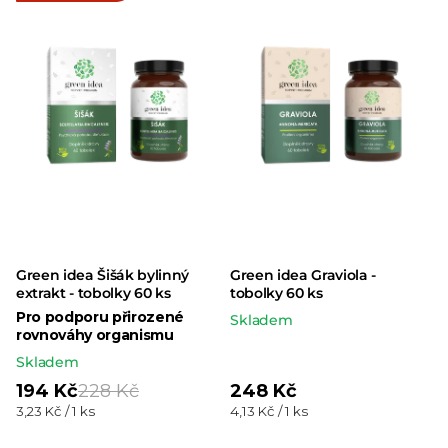
Green idea Šišák bylinný
Green idea Graviola -
extrakt - tobolky 60 ks
tobolky 60 ks
Pro podporu přirozené
Skladem
rovnováhy organismu
Skladem
194 Kč
228 Kč
248 Kč
Měrná
Měrná
3,23 Kč / 1 ks
4,13 Kč / 1 ks
cena:
cena: