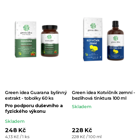
Green idea Guarana bylinný
Green idea Kotvičník zemní -
extrakt - tobolky 60 ks
bezlihová tinktura 100 ml
Pro podporu duševního a
Skladem
fyzického výkonu
Průměrné
Skladem
hodnocení
248 Kč
228 Kč
Měrná
Měrná
4,13 Kč / 1 ks
228 Kč / 100 ml
produktu