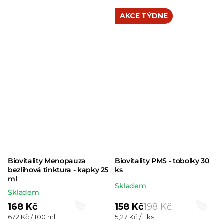
cena:
cena:
je
AKCE TÝDNE
5,0
z 5
hvězdiček.
Biovitality Menopauza
Biovitality PMS - tobolky 30
bezlihová tinktura - kapky 25
ks
ml
Průměrné
Skladem
Skladem
hodnocení
168 Kč
158 Kč
198 Kč
produktu
Měrná
Měrná
672 Kč / 100 ml
5,27 Kč / 1 ks