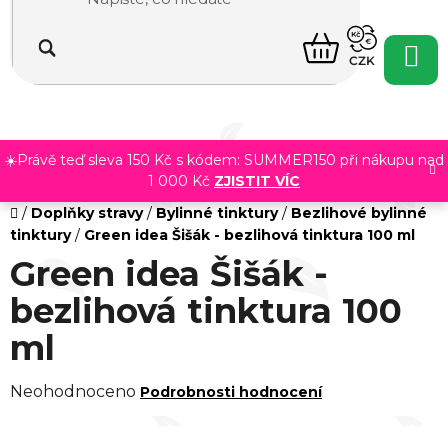
Přejít
na
NÁKUPNÍ
obsah
CZK
KOŠÍK
☀️Právě teď sleva 150 Kč s kódem: SUMMER150 při nákupu nad
1 000 Kč
ZJISTIT VÍC
Domů
/
Doplňky stravy
/
Bylinné tinktury
/
Bezlihové bylinné
tinktury
/
Green idea Šišák - bezlihová tinktura 100 ml
Green idea Šišák -
bezlihová tinktura 100
ml
Průměrné
Neohodnoceno
Podrobnosti hodnocení
hodnocení
produktu