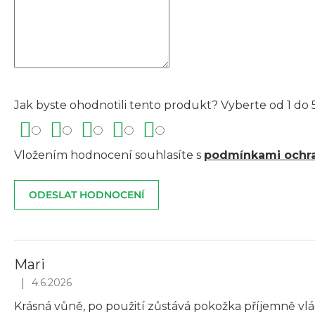
Jak byste ohodnotili tento produkt? Vyberte od 1 do 5
Vložením hodnocení souhlasíte s
podmínkami ochra
ODESLAT HODNOCENÍ
V
ý
Mari
p
|
4.6.2026
Hodnocení produktu je 5 z 5 hvězdiček.
i
Krásná vůně, po použití zůstává pokožka příjemně vl