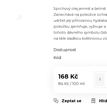
5,0
z 5
Sprchový olej jemně a šetrně 
hvězdiček.
Zanechává na pokožce ochrann
udržet její přirozenou hydrata
pokožku zjemňuje, vyživuje a
tohoto dávného symbolu čisto
na těle sladkou květinovou v
Dostupnost
Kód:
168 Kč
Měrná cena:
84 Kč / 100 ml
Zeptat se
Hlí