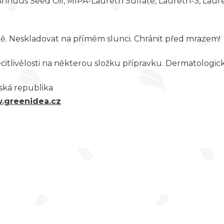
us Annuus Seed Oil, MIPA-Laureth Sulfate, Laureth-3, Lau
tě. Neskladovat na přímém slunci. Chránit před mrazem!
itlivělosti na některou složku přípravku. Dermatologick
eská republika
.greenidea.cz