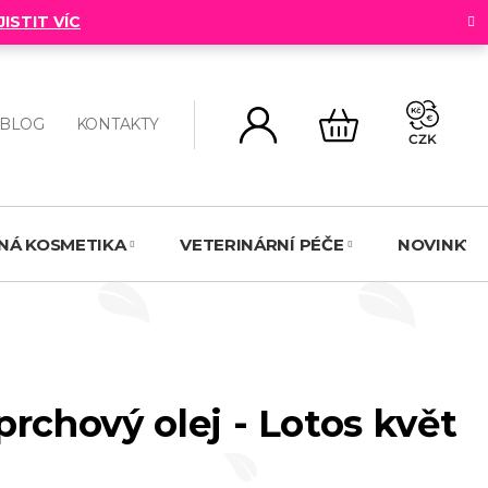
JISTIT VÍC
BLOG
KONTAKTY
CZK
NÁKUPNÍ
KOŠÍK
NNÁ KOSMETIKA
VETERINÁRNÍ PÉČE
NOVINKY
prchový olej - Lotos květ