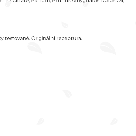
reth-7 Citrate, Parfum, Prunus Amygdalus Dulcis Oil,
y testované. Originální receptura.