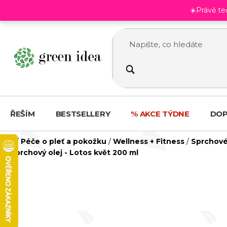
Přejít
☀️Právě t
na
obsah
ŘEŠÍM
BESTSELLERY
% AKCE TÝDNE
DOP
Domů
/
Péče o pleť a pokožku
/
Wellness + Fitness
/
Sprchové 
Sprchový olej - Lotos květ 200 ml