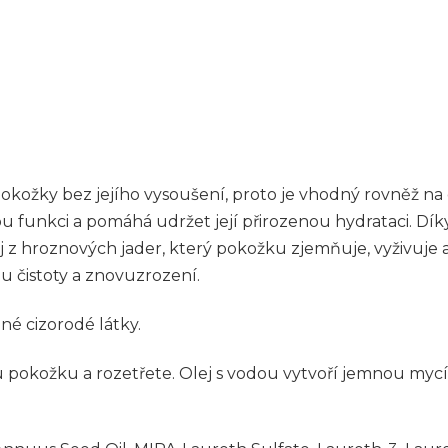
pokožky bez jejího vysoušení, proto je vhodný rovněž na
ou funkci a pomáhá udržet její přirozenou hydrataci. Díky
ej z hroznových jader, který pokožku zjemňuje, vyživuje
 čistoty a znovuzrození.
né cizorodé látky.
pokožku a rozetřete. Olej s vodou vytvoří jemnou mycí 