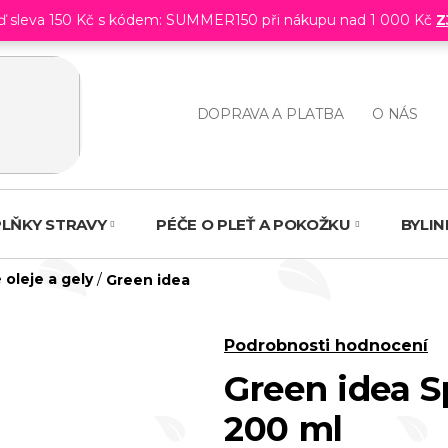
eď sleva 150 Kč s kódem: SUMMER150 při nákupu nad 1 000 Kč
Z
DOPRAVA A PLATBA
O NÁS
LŇKY STRAVY
PÉČE O PLEŤ A POKOŽKU
BYLI
oleje a gely
/
Green idea
Průměrné
Podrobnosti hodnocení
hodnocení
Green idea S
produktu
200 ml
je