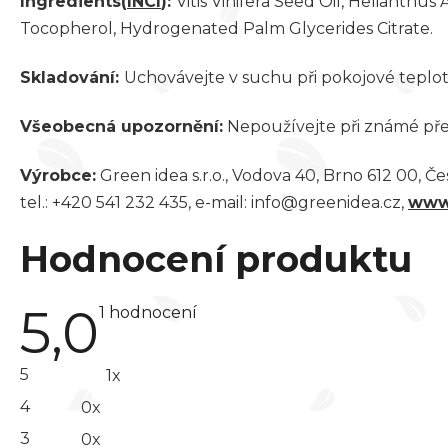
Ingredients(
INCI
):
Vitis Vinifera Seed Oil, Helianth
Tocopherol, Hydrogenated Palm Glycerides Citrate.
Skladování:
Uchovávejte v suchu při pokojové teplo
Všeobecná upozornění:
Nepoužívejte při známé přec
Výrobce:
Green idea s.r.o., Vodova 40, Brno 612 00, Č
tel.: +420 541 232 435, e-mail: info@greenidea.cz,
www
Hodnocení produktu
5,0
Průměrné
1 hodnocení
hodnocení
produktu
je
5
1x
5,0
z 5
4
0x
hvězdiček.
3
0x