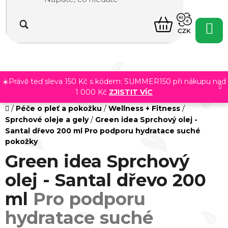
Přejít
na
NÁKUPNÍ
obsah
CZK
KOŠÍK
☀️Právě teď sleva 150 Kč s kódem: SUMMER150 při nákupu nad
1 000 Kč
ZJISTIT VÍC
Domů
/
Péče o pleť a pokožku
/
Wellness + Fitness
/
Sprchové oleje a gely
/
Green idea Sprchový olej -
Santal dřevo 200 ml
Pro podporu hydratace suché
pokožky
Green idea Sprchový
olej - Santal dřevo 200
ml
Pro podporu
hydratace suché