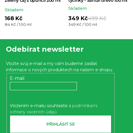
Zelený čaj s opuncií 200 ml
tyčinky - Santal dřevo 100 ml
Skladem
Průměrné
Skladem
hodnocení
168 Kč
349 Kč
499 Kč
Měrná
Měrná
84 Kč / 100 ml
349 Kč / 100 ml
produktu
cena:
cena:
je
Z
5,0
Odebírat newsletter
z 5
á
hvězdiček.
p
Vložte svůj e-mail a my vám budeme zasílat
a
informace o nových produktech na našem e-shopu.
t
E-mail
í
Vložením e-mailu souhlasíte s
podmínkami
ochrany osobních údajů
PŘIHLÁSIT SE