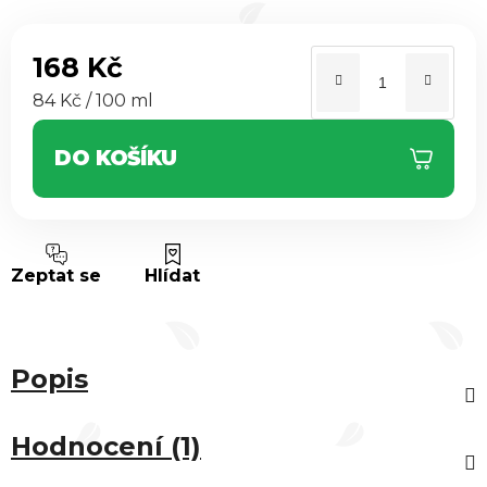
168 Kč
Měrná cena:
84 Kč / 100 ml
DO KOŠÍKU
Zeptat se
Hlídat
Popis
Hodnocení (1)