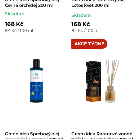
Černá orchidej 200 ml
Lotos květ 200 ml
Skladem
Průměrné
Skladem
hodnocení
168 Kč
168 Kč
Měrná
Měrná
84 Kč / 100 ml
84 Kč / 100 ml
produktu
cena:
cena:
je
AKCE TÝDNE
5,0
z 5
hvězdiček.
Green idea Sprchový olej -
Green idea ​Ratanové vonné