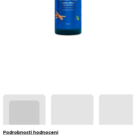
Průměrné
Podrobnosti hodnocení