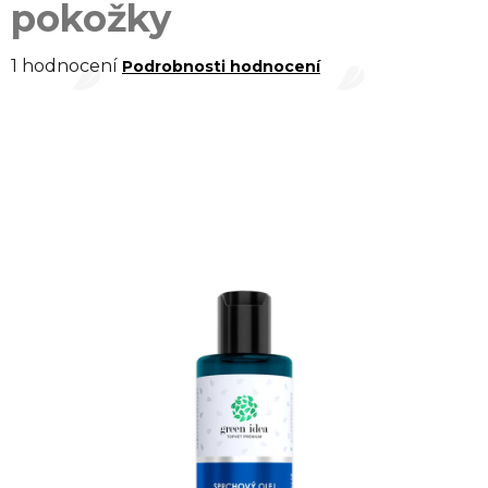
pokožky
Průměrné
1 hodnocení
Podrobnosti hodnocení
hodnocení
produktu
je
5,0
z 5
hvězdiček.