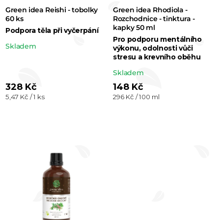
t
Green idea Reishi - tobolky
Green idea Rhodiola -
ů
60 ks
Rozchodnice - tinktura -
kapky 50 ml
Podpora těla při vyčerpání
Pro podporu mentálního
Průměrné
Skladem
výkonu, odolnosti vůči
stresu a krevního oběhu
hodnocení
produktu
Průměrné
Skladem
je
hodnocení
328 Kč
148 Kč
Měrná
Měrná
5,47 Kč / 1 ks
296 Kč / 100 ml
5,0
produktu
cena:
cena:
z 5
je
hvězdiček.
5,0
z 5
hvězdiček.