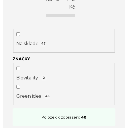
i
Kč
s
p
r
o
Na skladě
47
d
ZNAČKY
u
k
t
Biovitality
2
ů
Green idea
46
Položek k zobrazení:
48