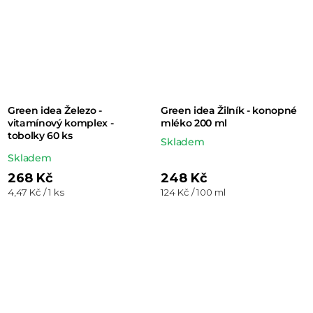
Green idea Železo -
Green idea Žilník - konopné
vitamínový komplex -
mléko 200 ml
tobolky 60 ks
Skladem
Průměrné
Skladem
hodnocení
268 Kč
248 Kč
Měrná
Měrná
4,47 Kč / 1 ks
124 Kč / 100 ml
produktu
cena:
cena:
je
5,0
z 5
hvězdiček.