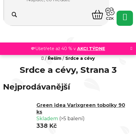
Přejít
na
NÁKUPNÍ
obsah
CZK
KOŠÍK
💸Ušetřete až 40 % v
AKCI TÝDNE
Domů
/
Řeším
/
Srdce a cévy
Srdce a cévy
, Strana 3
Nejprodávanější
Green idea Varixgreen tobolky 90
ks
Skladem
(>5 balení)
338 Kč