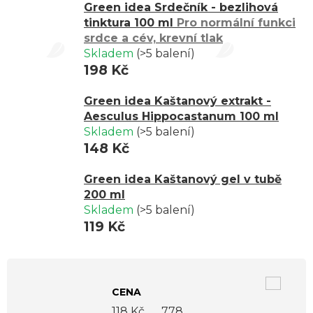
Green idea Srdečník - bezlihová
tinktura 100 ml
Pro normální funkci
srdce a cév, krevní tlak
Skladem
(>5 balení)
198 Kč
Green idea Kaštanový extrakt -
Aesculus Hippocastanum 100 ml
Skladem
(>5 balení)
148 Kč
Green idea Kaštanový gel v tubě
200 ml
Skladem
(>5 balení)
119 Kč
V
ý
CENA
p
118
Kč
778