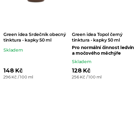
Green idea Srdečník obecný
Green idea Topol černý
tinktura - kapky 50 ml
tinktura - kapky 50 ml
Pro normální činnost ledvin
Průměrné
Skladem
a močového měchýře
hodnocení
Skladem
produktu
148 Kč
128 Kč
je
Měrná
Měrná
296 Kč / 100 ml
256 Kč / 100 ml
cena:
cena:
5,0
z 5
hvězdiček.