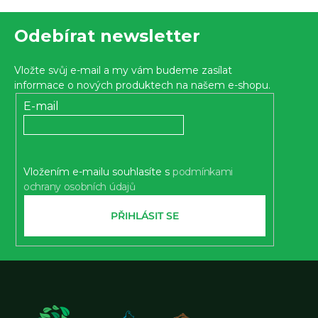
á
o
d
Z
v
Odebírat newsletter
a
á
á
c
p
n
Vložte svůj e-mail a my vám budeme zasílat
í
í
a
informace o nových produktech na našem e-shopu.
p
t
E-mail
r
í
v
k
Vložením e-mailu souhlasíte s
podmínkami
y
ochrany osobních údajů
v
ý
PŘIHLÁSIT SE
p
i
s
u