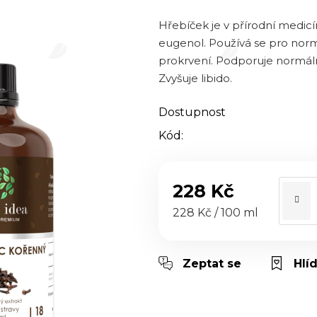
0,0
z 5
Hřebíček je v přírodní medic
hvězdiček.
eugenol. Používá se pro norm
prokrvení. Podporuje normální 
Zvyšuje libido.
Dostupnost
Kód:
228 Kč
Měrná cena:
228 Kč / 100 ml
Zeptat se
Hlí