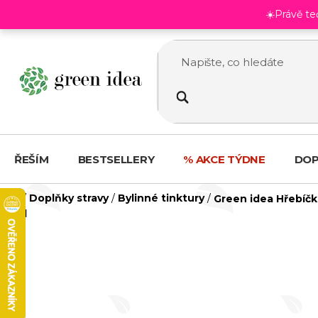
Přejít
☀️Právě t
na
obsah
ŘEŠÍM
BESTSELLERY
% AKCE TÝDNE
DOP
Domů
/
Doplňky stravy
/
Bylinné tinktury
/
Green idea Hřebíčk
ml