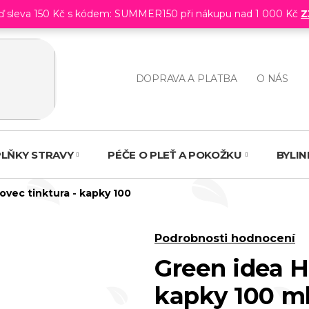
eď sleva 150 Kč s kódem: SUMMER150 při nákupu nad 1 000 Kč
Z
DOPRAVA A PLATBA
O NÁS
LŇKY STRAVY
PÉČE O PLEŤ A POKOŽKU
BYLI
ovec tinktura - kapky 100
Průměrné
Podrobnosti hodnocení
hodnocení
Green idea H
produktu
kapky 100 m
je