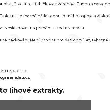
anolu), Glycerin, Hřebíčkovec kořenný (Eugenia caryophyl
. Tinkturu je možné přidat do studeného nápoje a klokta
ě. Neskladovat na přímém slunci a v mrazu.
é dávkování. Není vhodné pro děti do tří let, těhotné 
eská republika
.greenidea.cz
to lihové extrakty.