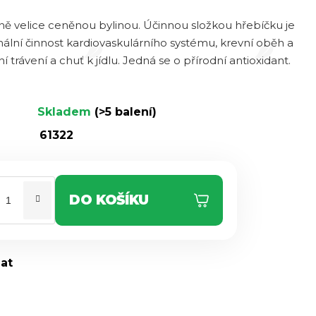
íně velice ceněnou bylinou. Účinnou složkou hřebíčku je
ální činnost kardiovaskulárního systému, krevní oběh a
trávení a chuť k jídlu. Jedná se o přírodní antioxidant.
Skladem
(>5 balení)
61322
DO KOŠÍKU
dat