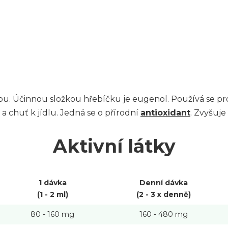
nou. Účinnou složkou hřebíčku je eugenol. Používá se pr
a chuť k jídlu. Jedná se o přírodní
antioxidant
. Zvyšuje 
Aktivní látky
1 dávka
Denní dávka
(1 - 2 ml)
(2 - 3 x denně)
80 - 160 mg
160 - 480 mg