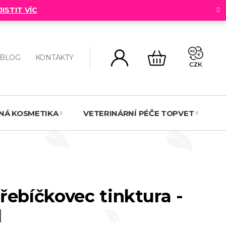
JISTIT VÍC
BLOG
KONTAKTY
CZK
NÁKUPNÍ
KOŠÍK
NNÁ KOSMETIKA
VETERINÁRNÍ PÉČE TOPVET
N
řebíčkovec tinktura -
l