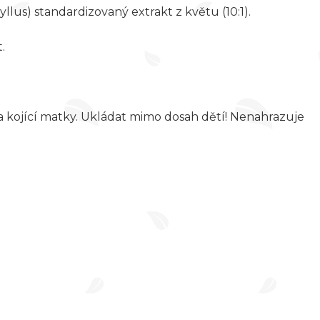
lus) standardizovaný extrakt z květu (10:1).
t.
a kojící matky. Ukládat mimo dosah dětí! Nenahrazuje