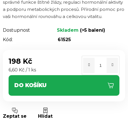
správné funkce štítné žlázy, regulaci hormonální aktivity
a podporu metabolických procesů. Přírodní pomoc pro
vaši hormonální rovnováhu a celkovou vitalitu.
Dostupnost
Skladem
(>5 balení)
Kód:
61525
198 Kč
Měrná cena:
6,60 Kč / 1 ks
DO KOŠÍKU
Zeptat se
Hlídat