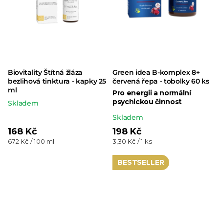
Biovitality Štítná žláza
Green idea B-komplex 8+
bezlihová tinktura - kapky 25
červená řepa - tobolky 60 ks
ml
Pro energii a normální
psychickou činnost
Skladem
Průměrné
Skladem
hodnocení
168 Kč
198 Kč
Měrná
Měrná
672 Kč / 100 ml
3,30 Kč / 1 ks
produktu
cena:
cena:
je
BESTSELLER
5,0
z 5
hvězdiček.