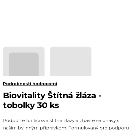
Průměrné
Podrobnosti hodnocení
hodnocení
Biovitality Štítná žláza -
produktu
tobolky 30 ks
je
0,0
Podpořte funkci své štítné žlázy a zbavte se únavy s
z 5
naším bylinným přípravkem. Formulovaný pro podporu
hvězdiček.