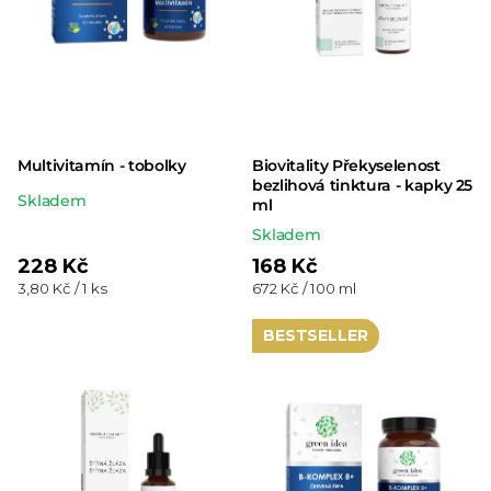
Multivitamín - tobolky
Biovitality Překyselenost
bezlihová tinktura - kapky 25
Průměrné
Skladem
ml
hodnocení
Skladem
produktu
228 Kč
168 Kč
je
Měrná
Měrná
3,80 Kč / 1 ks
672 Kč / 100 ml
cena:
cena:
5,0
BESTSELLER
z 5
hvězdiček.