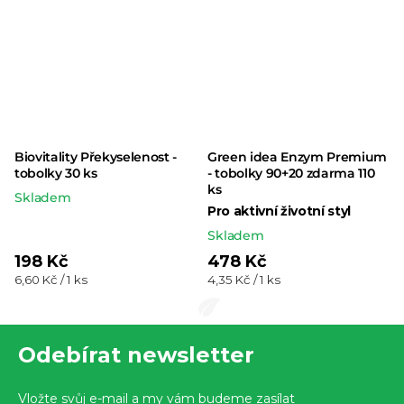
Biovitality Překyselenost -
Green idea Enzym Premium
tobolky 30 ks
- tobolky 90+20 zdarma 110
ks
Skladem
Pro aktivní životní styl
Skladem
198 Kč
478 Kč
Měrná
Měrná
6,60 Kč / 1 ks
4,35 Kč / 1 ks
cena:
cena:
Z
Odebírat newsletter
á
p
Vložte svůj e-mail a my vám budeme zasílat