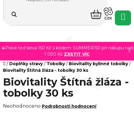
Přejít
na
NÁKUPNÍ
obsah
CZK
KOŠÍK
☀️Právě teď sleva 150 Kč s kódem: SUMMER150 při nákupu nad
1 000 Kč
ZJISTIT VÍC
Domů
/
Doplňky stravy
/
Tobolky
/
Biovitality bylinné tobolky
/
Biovitality Štítná žláza - tobolky 30 ks
Biovitality Štítná žláza -
tobolky 30 ks
Průměrné
Neohodnoceno
Podrobnosti hodnocení
hodnocení
produktu
je