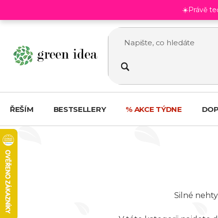
Přejít
☀️Právě t
na
obsah
ŘEŠÍM
BESTSELLERY
% AKCE TÝDNE
DOP
Silné nehty