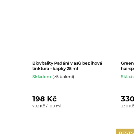
Biovitality Padání vlasů bezlihová
Green 
tinktura - kapky 25 ml
hairsp
Skladem
(>5 balení)
Skla
198 Kč
330
Měrná
Měrná
792 Kč / 100 ml
330 Kč
cena:
cena:
BESTS