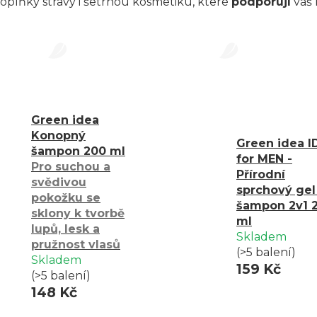
doplňky stravy i šetrnou kosmetiku, které
podporují
váš 
Green idea
Konopný
Green idea I
šampon 200 ml
for MEN -
Pro suchou a
Přírodní
svědivou
sprchový gel
pokožku se
šampon 2v1 
sklony k tvorbě
ml
lupů, lesk a
Skladem
pružnost vlasů
(>5 balení)
Skladem
159 Kč
(>5 balení)
148 Kč