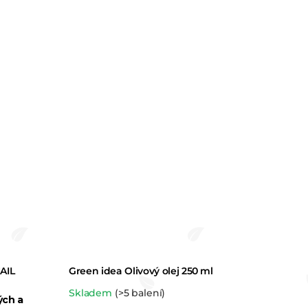
AIL
Green idea Olivový olej 250 ml
Průměrné
Skladem
(>5 balení)
ých a