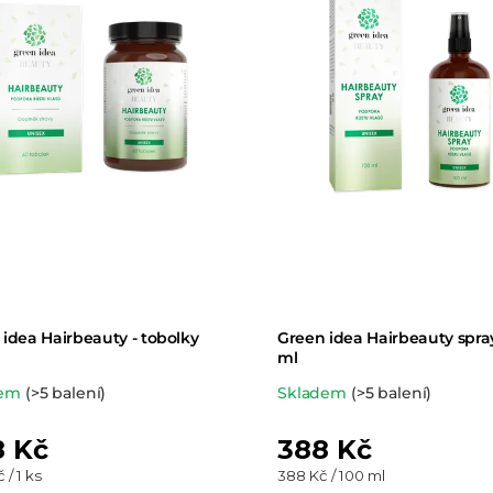
í
p
r
o
d
u
k
idea Hairbeauty - tobolky
Green idea Hairbeauty spra
t
ml
ěrné
Průměrné
dem
(>5 balení)
Skladem
(>5 balení)
ů
ocení
hodnocení
 Kč
388 Kč
uktu
produktu
Měrná
 / 1 ks
388 Kč / 100 ml
je