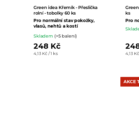
Green idea Křemík - Přeslička
Green 
rolní - tobolky 60 ks
ks
Pro normální stav pokožky,
Pro no
vlasů, nehtů a kostí
Skla
Průměrné
Skladem
(>5 balení)
hodnocení
248 Kč
248
produktu
Měrná
Měrná
4,13 Kč / 1 ks
4,13 Kč
cena:
cena:
je
5,0
z 5
AKCE 
hvězdiček.