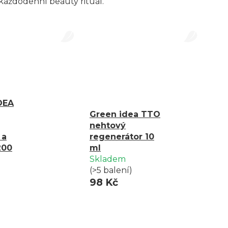
každodenní beauty rituál.
DEA
Green idea TTO
nehtový
 a
regenerátor 10
200
ml
Skladem
(>5 balení)
98 Kč