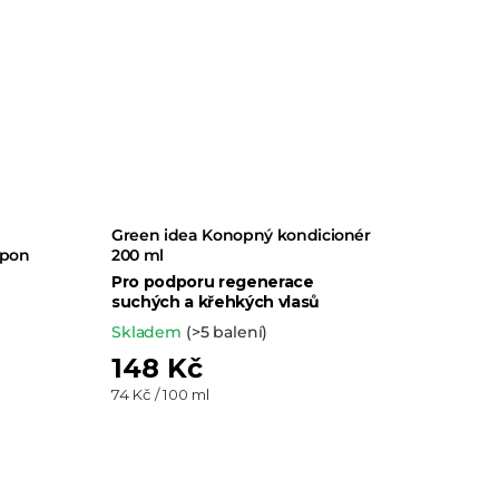
Green idea Konopný kondicionér
mpon
200 ml
Pro podporu regenerace
suchých a křehkých vlasů
Skladem
(>5 balení)
148 Kč
Měrná
74 Kč / 100 ml
cena: