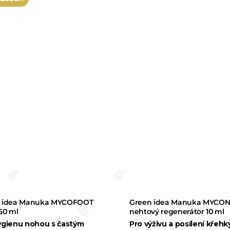
 idea Manuka MYCOFOOT
Green idea Manuka MYCON
50 ml
nehtový regenerátor 10 ml
ygienu nohou s častým
Pro výživu a posílení křehk