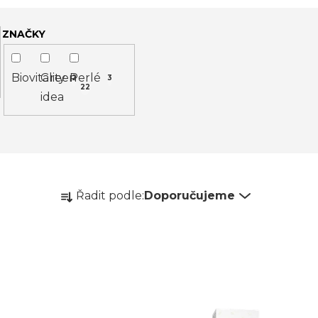
ZNAČKY
Biovitality
Green
Perlé
2
3
22
idea
Ř
Řadit podle:
Doporučujeme
a
z
e
n