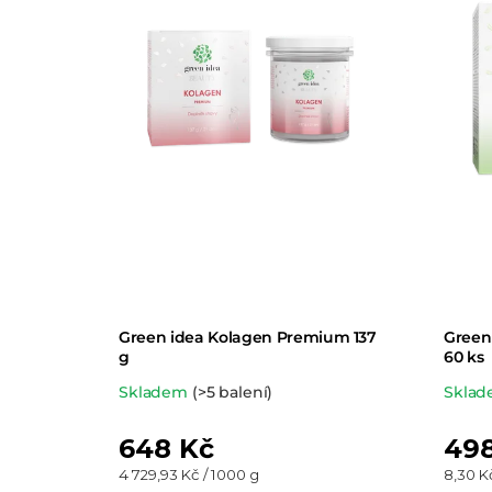
k
t
ů
Green idea Kolagen Premium 137
Green 
g
60 ks
Průměrné
Prům
Skladem
(>5 balení)
Skla
hodnocení
hodn
648 Kč
498
produktu
prod
Měrná
Měrná
4 729,93 Kč / 1000 g
8,30 Kč
je
je