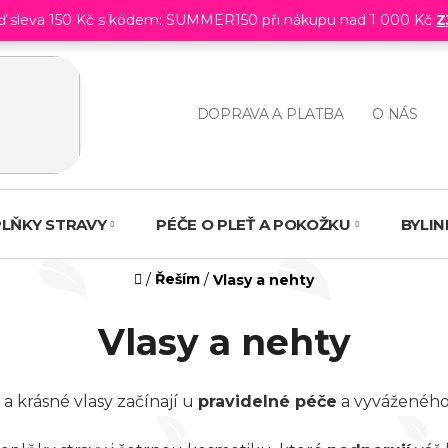
eď sleva 150 Kč s kódem: SUMMER150 při nákupu nad 1 000 Kč
Z
DOPRAVA A PLATBA
O NÁS
LŇKY STRAVY
PÉČE O PLEŤ A POKOŽKU
BYLI
Domů
/
Řeším
/
Vlasy a nehty
Vlasy a nehty
 a krásné vlasy začínají u
pravidelné péče
a vyváženého 