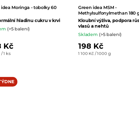
idea Moringa - tobolky 60
Green idea MSM -
Methylsulfonylmethan 180 
rmální hladinu cukru v krvi
Kloubní výživa, podpora rů
vlasů a nehtů
dem
(>5 balení)
Skladem
(>5 balení)
 Kč
198 Kč
Měrná
 / 1 ks
1 100 Kč / 1000 g
cena:
TÝDNE