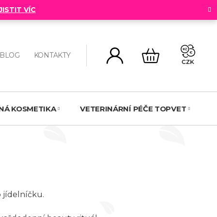
JISTIT VÍC
BLOG
KONTAKTY
CZK
NÁKUPNÍ
KOŠÍK
NNÁ KOSMETIKA
VETERINÁRNÍ PÉČE TOPVET
N
jídelníčku.