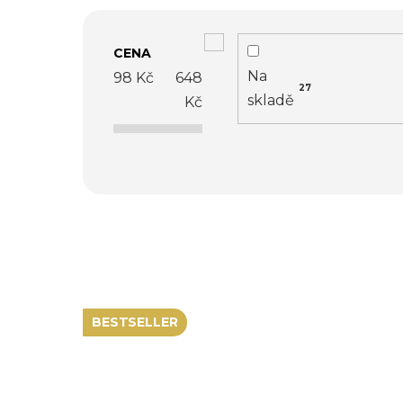
V
CENA
ý
Na
98
Kč
648
27
p
skladě
Kč
i
s
p
r
o
BESTSELLER
d
u