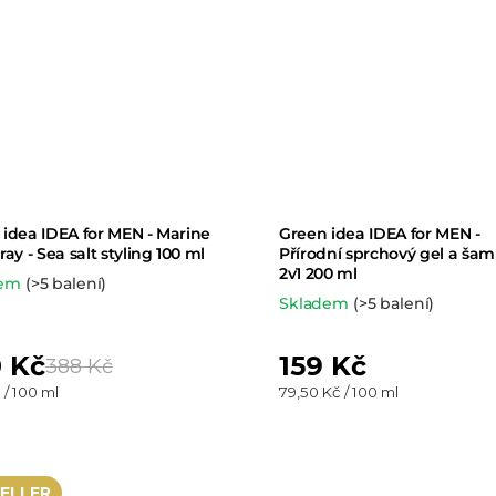
idea IDEA for MEN - Marine
Green idea IDEA for MEN -
ray - Sea salt styling 100 ml
Přírodní sprchový gel a ša
2v1 200 ml
dem
(>5 balení)
Skladem
(>5 balení)
 Kč
159 Kč
388 Kč
Měrná
 / 100 ml
79,50 Kč / 100 ml
cena:
ELLER