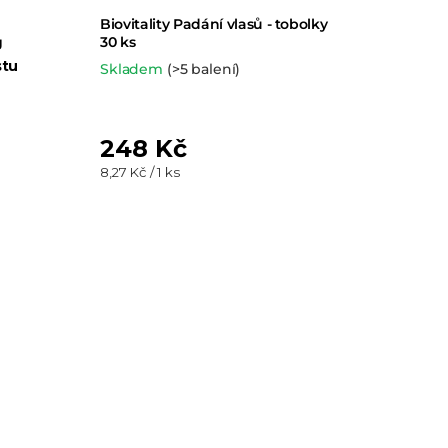
Biovitality Padání vlasů - tobolky
g
30 ks
stu
Skladem
(>5 balení)
248 Kč
Měrná
8,27 Kč / 1 ks
cena: