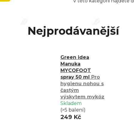
V této kategorii najdete 
Nejprodávanější
Green idea
Manuka
MYCOFOOT
spray 50 ml
Pro
hygienu nohou s
častým
výskytem mykóz
Skladem
(>5 balení)
249 Kč