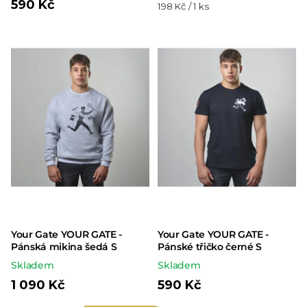
590 Kč
Měrná
198 Kč / 1 ks
cena:
Your Gate YOUR GATE -
Your Gate YOUR GATE -
Pánská mikina šedá S
Pánské třičko černé S
Skladem
Skladem
1 090 Kč
590 Kč