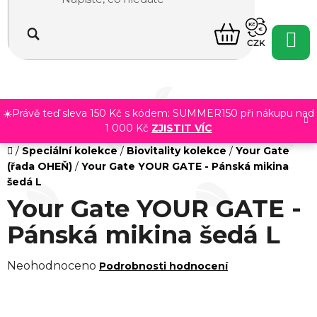
Přejít
na
NÁKUPNÍ
obsah
CZK
KOŠÍK
☀️Právě teď sleva 150 Kč s kódem: SUMMER150 při nákupu nad
1 000 Kč
ZJISTIT VÍC
Domů
/
Speciální kolekce
/
Biovitality kolekce
/
Your Gate
(řada OHEŇ)
/
Your Gate YOUR GATE - Pánská mikina
šedá L
Your Gate YOUR GATE -
Pánská mikina šedá L
Průměrné
Neohodnoceno
Podrobnosti hodnocení
hodnocení
produktu