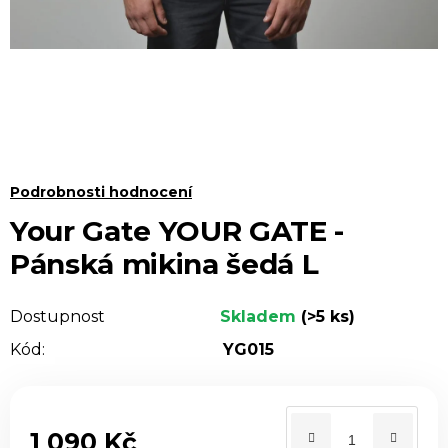
Průměrné
Podrobnosti hodnocení
hodnocení
Your Gate YOUR GATE -
produktu
Pánská mikina šedá L
je
0,0
Dostupnost
Skladem
(>5 ks)
z 5
Kód:
YG015
hvězdiček.
1 090 Kč