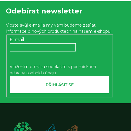
Z
5,0
Odebírat newsletter
z 5
á
hvězdiček.
p
Vložte svůj e-mail a my vám budeme zasílat
a
informace o nových produktech na našem e-shopu.
t
E-mail
í
Vložením e-mailu souhlasíte s
podmínkami
ochrany osobních údajů
PŘIHLÁSIT SE