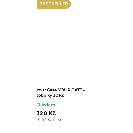
BESTSELLER
Your Gate YOUR GATE -
tobolky 30 ks
Průměrné
Skladem
hodnocení
320 Kč
Měrná
10,67 Kč / 1 ks
produktu
cena:
je