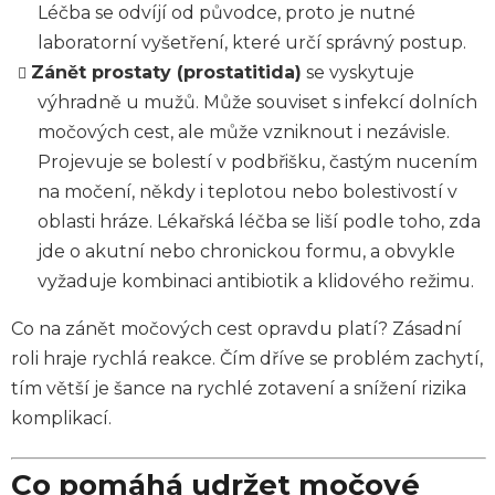
Léčba se odvíjí od původce, proto je nutné
laboratorní vyšetření, které určí správný postup.
Zánět prostaty (prostatitida)
se vyskytuje
výhradně u mužů. Může souviset s infekcí dolních
močových cest, ale může vzniknout i nezávisle.
Projevuje se bolestí v podbřišku, častým nucením
na močení, někdy i teplotou nebo bolestivostí v
oblasti hráze. Lékařská léčba se liší podle toho, zda
jde o akutní nebo chronickou formu, a obvykle
vyžaduje kombinaci antibiotik a klidového režimu.
Co na zánět močových cest opravdu platí? Zásadní
roli hraje rychlá reakce. Čím dříve se problém zachytí,
tím větší je šance na rychlé zotavení a snížení rizika
komplikací.
Co pomáhá udržet močové