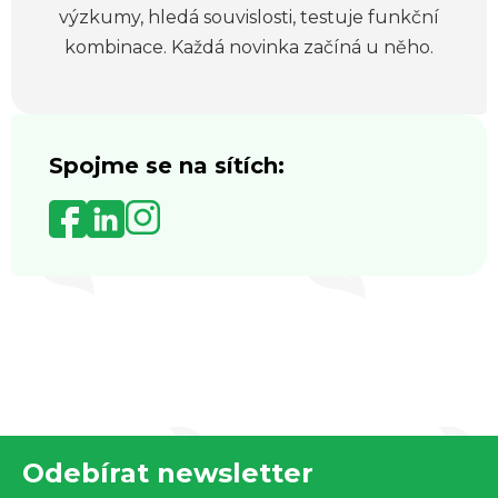
výzkumy, hledá souvislosti, testuje funkční
kombinace. Každá novinka začíná u něho.
Spojme se na sítích:
Z
Odebírat newsletter
á