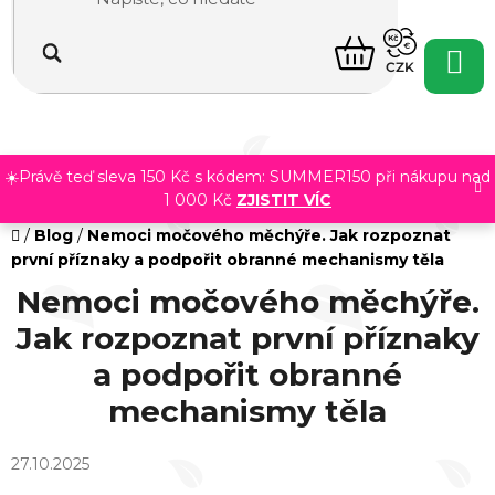
Přejít
na
NÁKUPNÍ
obsah
CZK
KOŠÍK
☀️Právě teď sleva 150 Kč s kódem: SUMMER150 při nákupu nad
1 000 Kč
ZJISTIT VÍC
Domů
/
Blog
/
Nemoci močového měchýře. Jak rozpoznat
první příznaky a podpořit obranné mechanismy těla
Nemoci močového měchýře.
Jak rozpoznat první příznaky
a podpořit obranné
mechanismy těla
27.10.2025