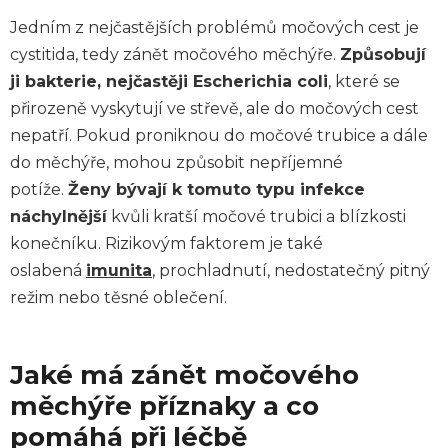
Jedním z nejčastějších problémů močových cest je
cystitida, tedy zánět močového měchýře.
Způsobují
ji bakterie, nejčastěji Escherichia coli
, které se
přirozeně vyskytují ve střevě, ale do močových cest
nepatří. Pokud proniknou do močové trubice a dále
do měchýře, mohou způsobit nepříjemné
potíže.
Ženy bývají k tomuto typu infekce
náchylnější
kvůli kratší močové trubici a blízkosti
konečníku. Rizikovým faktorem je také
oslabená
imunita
, prochladnutí, nedostatečný pitný
režim nebo těsné oblečení.
Jaké má zánět močového
měchýře příznaky a co
pomáhá při léčbě