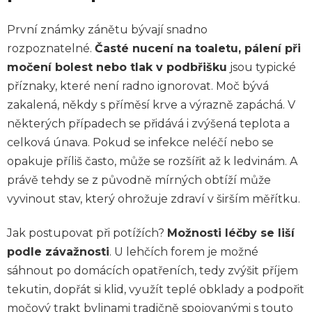
První známky zánětu bývají snadno
rozpoznatelné.
Časté nucení na toaletu, pálení při
močení bolest nebo tlak v podbřišku
jsou typické
příznaky, které není radno ignorovat. Moč bývá
zakalená, někdy s příměsí krve a výrazně zapáchá. V
některých případech se přidává i zvýšená teplota a
celková únava. Pokud se infekce neléčí nebo se
opakuje příliš často, může se rozšířit až k ledvinám. A
právě tehdy se z původně mírných obtíží může
vyvinout stav, který ohrožuje zdraví v širším měřítku.
Jak postupovat při potížích?
Možnosti léčby se liší
podle závažnosti
. U lehčích forem je možné
sáhnout po domácích opatřeních, tedy zvýšit příjem
tekutin, dopřát si klid, využít teplé obklady a podpořit
močový trakt bylinami tradičně spojovanými s touto