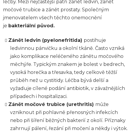
léčby. Mezi nejčastější patří zánět ledvin, zánět
močové trubice a zánět prostaty. Společným
jmenovatelem všech těchto onemocnění
je
bakteriální původ.
Zánět ledvin (pyelonefritida)
postihuje
ledvinnou pánvičku a okolní tkáně. Často vzniká
jako komplikace neléčeného zánětu močového
měchýře. Typickým znakem je bolest v bedrech,
vysoká horečka a třesavka, tedy celkově těžší
průběh než u cystitidy. Léčba bývá delší a
vyžaduje cílené podání antibiotik, v závažnějších
případech i hospitalizaci.
Zánět močové trubice (urethritis)
může
vzniknout při pohlavně přenosných infekcích
nebo při šíření běžných bakterií z okolí. Příznaky
zahrnují pálení, řezání při močení a někdy i výtok.