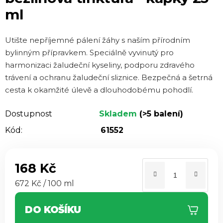
je
ml
0,0
z 5
Utište nepříjemné pálení žáhy s naším přírodním
hvězdiček.
bylinným přípravkem. Speciálně vyvinutý pro
harmonizaci žaludeční kyseliny, podporu zdravého
trávení a ochranu žaludeční sliznice. Bezpečná a šetrná
cesta k okamžité úlevě a dlouhodobému pohodlí.
Dostupnost
Skladem
(>5 balení)
Kód:
61552
168 Kč
Měrná cena:
672 Kč / 100 ml
DO KOŠÍKU