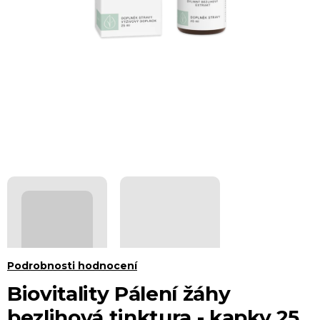
Průměrné
Podrobnosti hodnocení
hodnocení
Biovitality Pálení žáhy
produktu
bezlihová tinktura - kapky 25