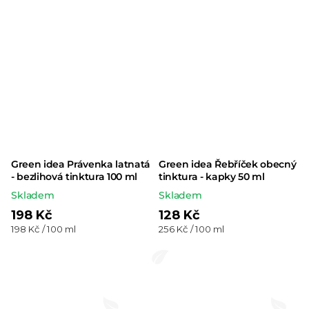
Green idea Právenka latnatá
Green idea Řebříček obecný
- bezlihová tinktura 100 ml
tinktura - kapky 50 ml
Skladem
Skladem
198 Kč
128 Kč
Měrná
Měrná
198 Kč / 100 ml
256 Kč / 100 ml
cena:
cena: