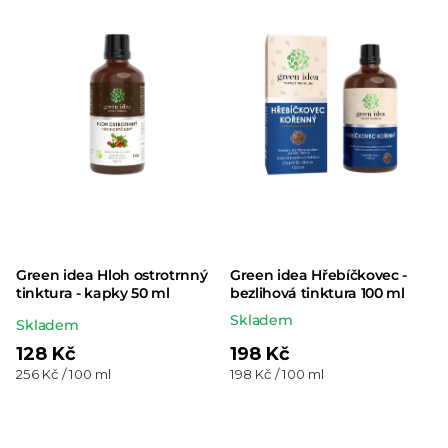
Green idea Hloh ostrotrnný
Green idea Hřebíčkovec -
tinktura - kapky 50 ml
bezlihová tinktura 100 ml
Skladem
Průměrné
Skladem
hodnocení
128 Kč
198 Kč
Měrná
Měrná
256 Kč / 100 ml
198 Kč / 100 ml
produktu
cena:
cena:
je
5,0