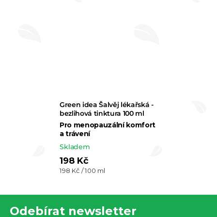
Green idea Šalvěj lékařská -
bezlihová tinktura 100 ml
Pro menopauzální komfort
a trávení
Skladem
198 Kč
Měrná
198 Kč / 100 ml
cena:
Z
Odebírat newsletter
á