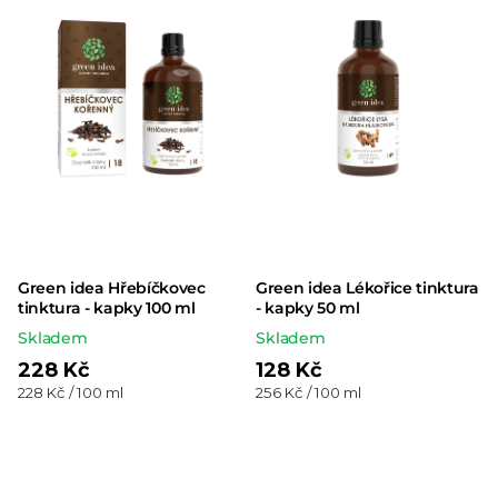
z 5
hvězdiček.
Green idea Hřebíčkovec
Green idea Lékořice tinktura
tinktura - kapky 100 ml
- kapky 50 ml
Skladem
Skladem
228 Kč
128 Kč
Měrná
Měrná
228 Kč / 100 ml
256 Kč / 100 ml
cena:
cena: