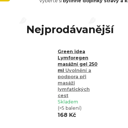
Vyberte si
bylinné doplňky stravy a k
Nejprodávanější
Green idea
Lymforegen
masážní gel 250
ml
Uvolnění a
podpora při
masáži
lymfatických
cest
Skladem
(>5 balení)
168 Kč