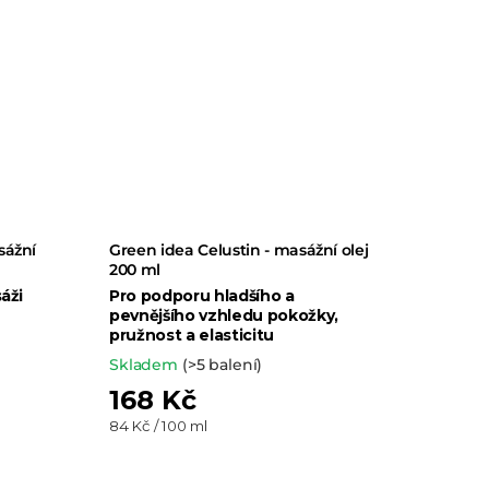
sážní
Green idea Celustin - masážní olej
200 ml
áži
Pro podporu hladšího a
pevnějšího vzhledu pokožky,
pružnost a elasticitu
Skladem
(>5 balení)
168 Kč
Měrná
84 Kč / 100 ml
cena: