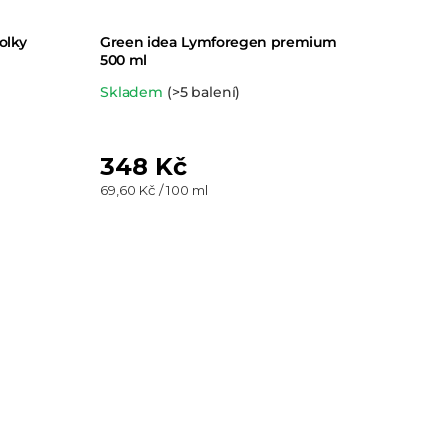
olky
Green idea Lymforegen premium
500 ml
Průměrné
Skladem
(>5 balení)
hodnocení
produktu
348 Kč
je
Měrná
69,60 Kč / 100 ml
5,0
cena:
z 5
hvězdiček.