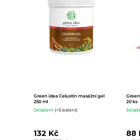
k
t
ů
Green idea Celustin masážní gel
Green 
250 ml
20 ks
Skladem
(>5 balení)
Skla
132 Kč
88 