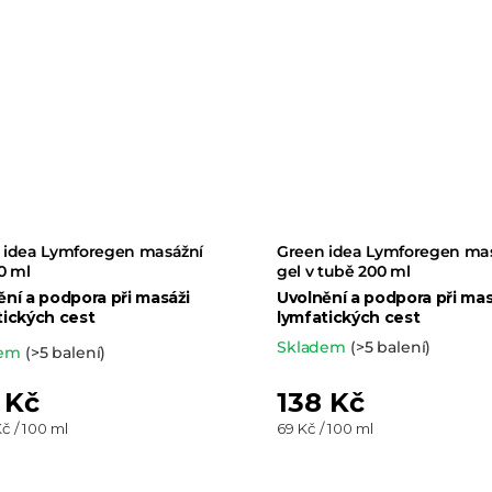
 idea Lymforegen masážní
Green idea Lymforegen ma
0 ml
gel v tubě 200 ml
ění a podpora při masáži
Uvolnění a podpora při mas
tických cest
lymfatických cest
Skladem
(>5 balení)
ěrné
dem
(>5 balení)
ocení
 Kč
138 Kč
uktu
Měrná
č / 100 ml
69 Kč / 100 ml
cena: