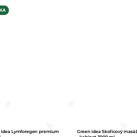
KA
iček.
 idea Lymforegen premium
Green idea Skořicový masáž