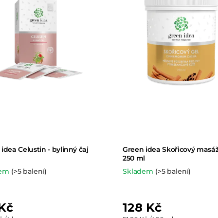
í
p
r
o
d
u
k
idea Celustin - bylinný čaj
Green idea Skořicový masáž
t
250 ml
dem
(>5 balení)
Skladem
(>5 balení)
ů
Kč
128 Kč