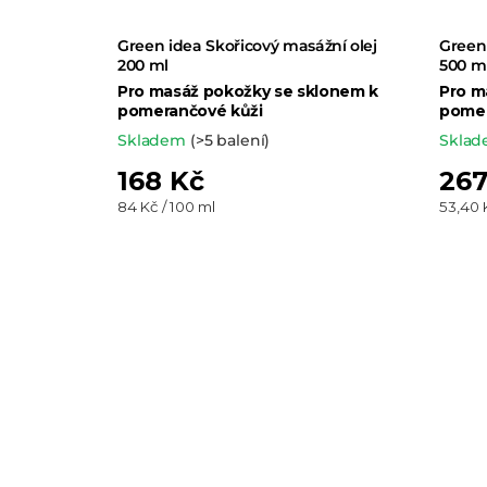
Green idea Skořicový masážní olej
Green 
200 ml
500 m
Pro masáž pokožky se sklonem k
Pro m
pomerančové kůži
pomer
Skladem
(>5 balení)
Skla
168 Kč
267
Měrná
Měrná
84 Kč / 100 ml
53,40 
cena:
cena: