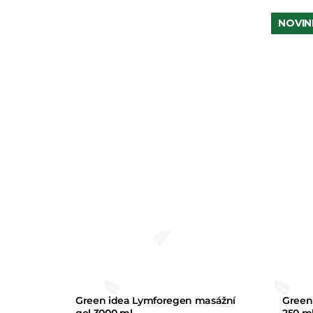
z 5
NOVIN
hvězd
Green idea Lymforegen masážní
Green