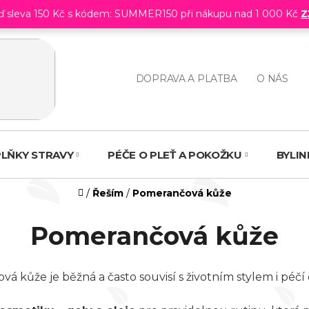
eď sleva 150 Kč s kódem: SUMMER150 při nákupu nad 1 000 Kč
Z
DOPRAVA A PLATBA
O NÁS
LŇKY STRAVY
PÉČE O PLEŤ A POKOŽKU
BYLI
Domů
/
Řeším
/
Pomerančová kůže
Pomerančová kůže
á kůže je běžná a často souvisí s životním stylem i péčí