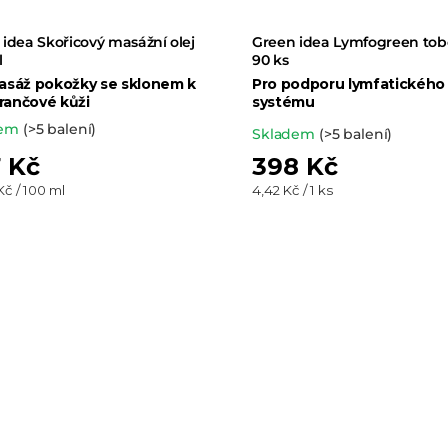
idea Skořicový masážní olej
Green idea Lymfogreen tob
l
90 ks
asáž pokožky se sklonem k
Pro podporu lymfatického
ančové kůži
systému
dem
(>5 balení)
Průměrné
Skladem
(>5 balení)
hodnocení
 Kč
398 Kč
produktu
Měrná
Kč / 100 ml
4,42 Kč / 1 ks
cena:
je
5,0
z 5
hvězdiček.