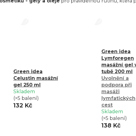
osmetiku - gely a oleje
pro pravidelnou rutinu, která
Green idea
Lymforegen
masážní gel 
Green idea
tubě 200 ml
Celustin masážní
Uvolnění a
gel 250 ml
podpora při
Skladem
masáži
(>5 balení)
lymfatických
132 Kč
cest
Skladem
(>5 balení)
138 Kč