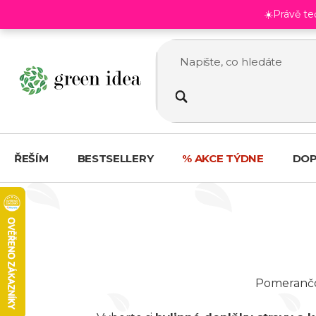
Přejít
☀️Právě t
na
obsah
ŘEŠÍM
BESTSELLERY
% AKCE TÝDNE
DOP
Pomerančov