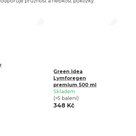
 podporuje pružnost a hebkost pokožky.
v
Green idea
Lymforegen
premium 500 ml
Skladem
(>5 balení)
348 Kč