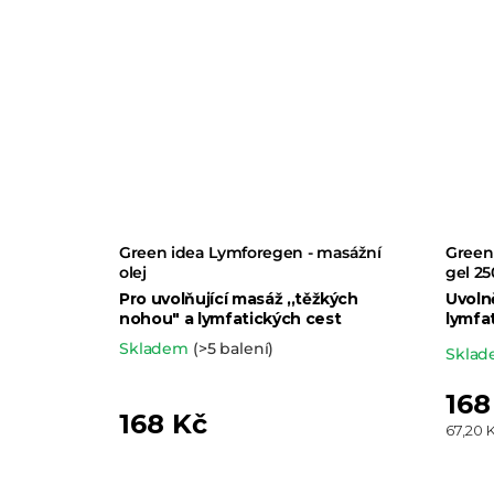
Green idea Lymforegen - masážní
Green
olej
gel 25
Pro uvolňující masáž ,,těžkých
Uvoln
nohou" a lymfatických cest
lymfa
Skladem
(>5 balení)
Prům
Skla
hodn
168
prod
168 Kč
Měrná
67,20 K
je
cena:
5,0