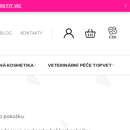
JISTIT VÍC
BLOG
KONTAKTY
CZK
NÁKUPNÍ
KOŠÍK
NNÁ KOSMETIKA
VETERINÁRNÍ PÉČE TOPVET
N
 o pokožku.