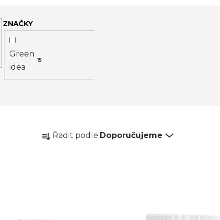
ZNAČKY
Green
15
idea
Ř
Řadit podle:
Doporučujeme
a
z
e
n