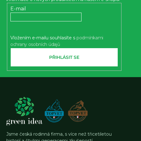
a
t
E-mail
í
Vložením e-mailu souhlasíte s
podmínkami
ochrany osobních údajů
PŘIHLÁSIT SE
Jsme česká rodinná firma, s více než třicetiletou
historií a čtyřmi generacemi zkušeností.