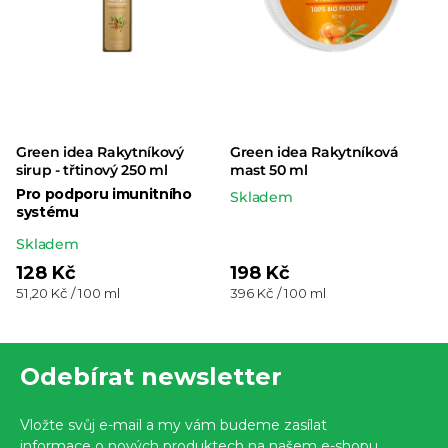
Green idea Rakytníkový
Green idea Rakytníková
sirup - třtinový 250 ml
mast 50 ml
Pro podporu imunitního
Skladem
systému
Průměrné
Skladem
hodnocení
128 Kč
198 Kč
Měrná
Měrná
51,20 Kč / 100 ml
396 Kč / 100 ml
produktu
cena:
cena:
je
Z
5,0
Odebírat newsletter
z 5
á
hvězdiček.
p
Vložte svůj e-mail a my vám budeme zasílat
informace o nových produktech na našem e-shopu.