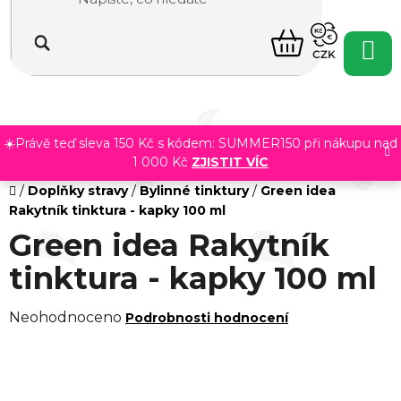
Přejít
na
NÁKUPNÍ
obsah
CZK
KOŠÍK
☀️Právě teď sleva 150 Kč s kódem: SUMMER150 při nákupu nad
1 000 Kč
ZJISTIT VÍC
Domů
/
Doplňky stravy
/
Bylinné tinktury
/
Green idea
Rakytník tinktura - kapky 100 ml
Green idea Rakytník
tinktura - kapky 100 ml
Průměrné
Neohodnoceno
Podrobnosti hodnocení
hodnocení
produktu
je