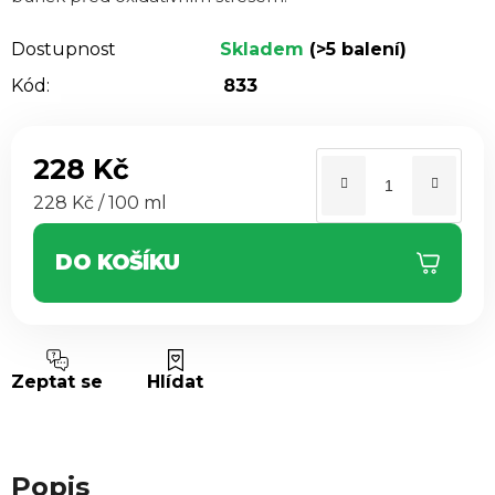
Dostupnost
Skladem
(>5 balení)
Kód:
833
228 Kč
Měrná cena:
228 Kč / 100 ml
DO KOŠÍKU
Zeptat se
Hlídat
Popis