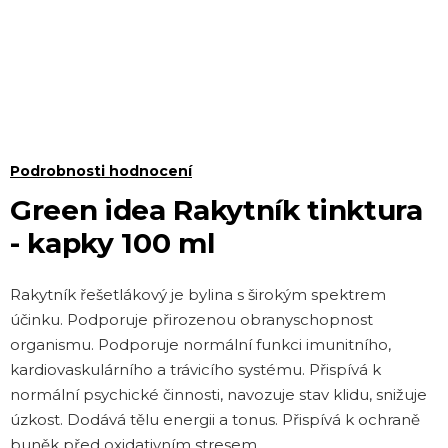
Průměrné
Podrobnosti hodnocení
hodnocení
Green idea Rakytník tinktura
produktu
- kapky 100 ml
je
0,0
Rakytník řešetlákový je bylina s širokým spektrem
z 5
účinku. Podporuje přirozenou obranyschopnost
hvězdiček.
organismu. Podporuje normální funkci imunitního,
kardiovaskulárního a trávicího systému. Přispívá k
normální psychické činnosti, navozuje stav klidu, snižuje
úzkost. Dodává tělu energii a tonus. Přispívá k ochraně
buněk před oxidativním stresem.