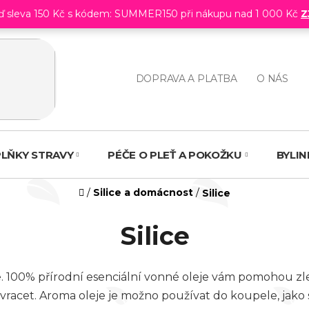
eď sleva 150 Kč s kódem: SUMMER150 při nákupu nad 1 000 Kč
Z
DOPRAVA A PLATBA
O NÁS
LŇKY STRAVY
PÉČE O PLEŤ A POKOŽKU
BYLI
Domů
/
Silice a domácnost
/
Silice
Silice
e. 100% přírodní esenciální vonné oleje vám pomohou zlep
di vracet. Aroma oleje je možno používat do koupele, jak