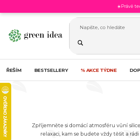
Přejít
☀️Právě t
na
obsah
ŘEŠÍM
BESTSELLERY
% AKCE TÝDNE
DOP
Zpříjemněte si domácí atmosféru vůní silic
relaxaci, kam se budete vždy těšit a rá