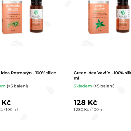
p
r
o
d
u
k
idea Rozmarýn - 100% silice
Green idea Vavřín - 100% sili
t
ml
dem
(>5 balení)
Skladem
(>5 balení)
ů
 Kč
128 Kč
Měrná
č / 100 ml
1 280 Kč / 100 ml
cena:
O