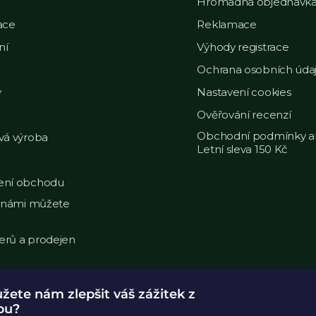
Hromadná objednávk
ace
Reklamace
ní
Výhody registrace
Ochrana osobních úda
y
Nastavení cookies
Ověřování recenzí
Obchodní podmínky a
vá výroba
Letní sleva 150 Kč
ní obchodu
s námi můžete
nerů a prodejen
ete nám zlepšit váš zážitek z
pu?