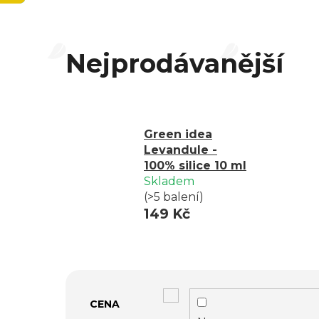
Nejprodávanější
Green idea
Levandule -
100% silice 10 ml
Skladem
(>5 balení)
149 Kč
V
CENA
ý