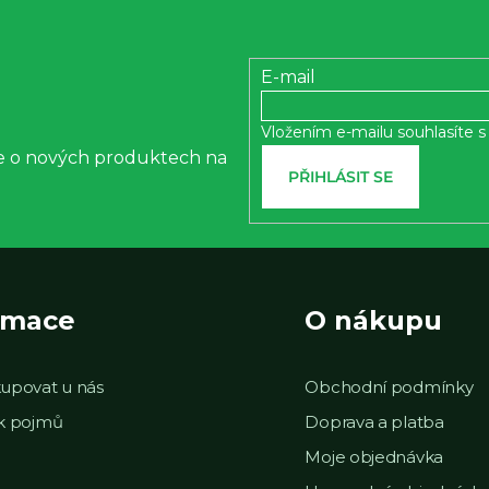
ý
p
i
E-mail
s
Vložením e-mailu souhlasíte 
u
ce o nových produktech na
PŘIHLÁSIT SE
rmace
O nákupu
upovat u nás
Obchodní podmínky
ek pojmů
Doprava a platba
Moje objednávka