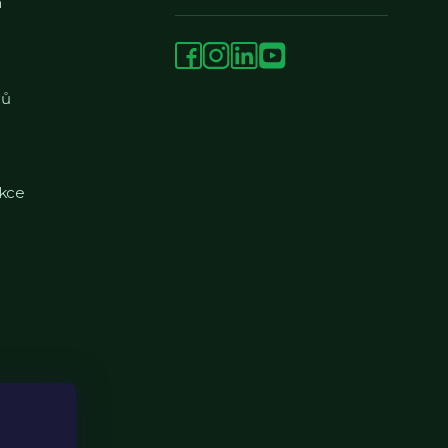
a
jů
kce