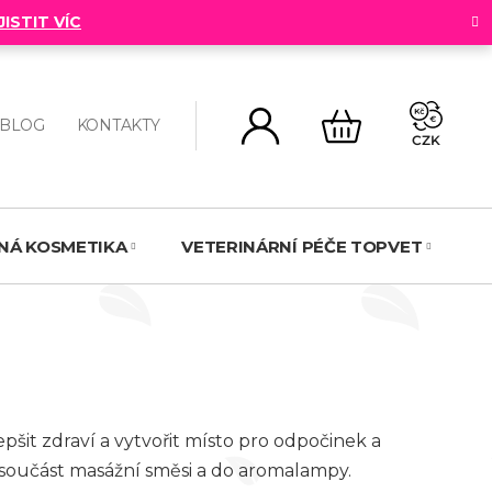
JISTIT VÍC
BLOG
KONTAKTY
CZK
NÁKUPNÍ
KOŠÍK
NNÁ KOSMETIKA
VETERINÁRNÍ PÉČE TOPVET
N
šit zdraví a vytvořit místo pro odpočinek a
o součást masážní směsi a do aromalampy.