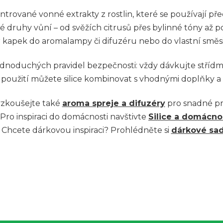
v
centrované vonné extrakty z rostlin, které se používají 
l
 druhy vůní – od svěžích citrusů přes bylinné tóny až 
r kapek do aromalampy či difuzéru nebo do vlastní směs
á
d
ednoduchých pravidel bezpečnosti: vždy dávkujte střídmě,
a
 použití můžete silice kombinovat s vhodnými doplňky a
c
yzkoušejte také
aroma spreje a difuzéry
pro snadné pr
í
Pro inspiraci do domácnosti navštivte
Silice a domácno
p
Chcete dárkovou inspiraci? Prohlédněte si
dárkové sa
r
v
k
y
v