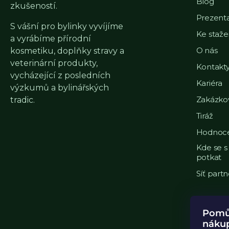
Blog
zkušeností.
Prezent
S vášní pro bylinky vyvíjíme
Ke staže
a vyrábíme přírodní
O nás
kosmetiku, doplňky stravy a
veterinární produkty,
Kontakt
vycházející z posledních
Kariéra
výzkumů a bylinářských
Zakázko
tradic.
Tiráž
Hodnoce
Kde se 
potkat
Síť part
Pomůž
náku