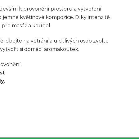
především k provonění prostoru a vytvoření
po jemné květinové kompozice. Díky intenzitě
i pro masáž a koupel.
 dbejte na větrání a u citlivých osob zvolte
 vytvořit si domácí aromakoutek.
ovonění.
st
.
dy
.