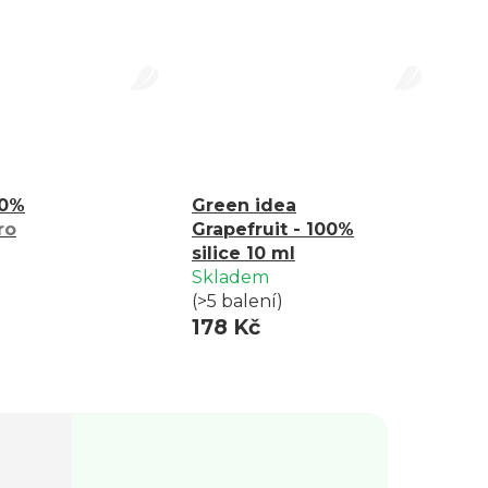
00%
Green idea
ro
Grapefruit - 100%
silice 10 ml
Skladem
(>5 balení)
178 Kč