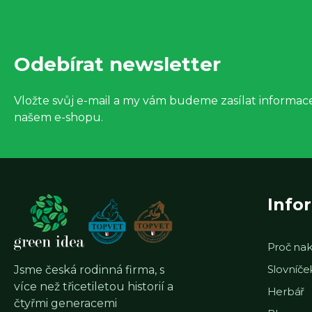
Z
á
Odebírat newsletter
p
a
Vložte svůj e-mail a my vám budeme zasílat informa
našem e-shopu.
t
í
Info
Proč nak
Slovníč
Jsme česká rodinná firma, s
více než třicetiletou historií a
Herbář
čtyřmi generacemi