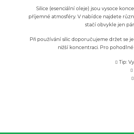
Silice (esenciální oleje) jsou vysoce kon
příjemné atmosféry. V nabídce najdete různé
stačí obvykle jen pá
Při používání silic doporučujeme držet se j
nižší koncentraci. Pro pohodlné
Tip: V