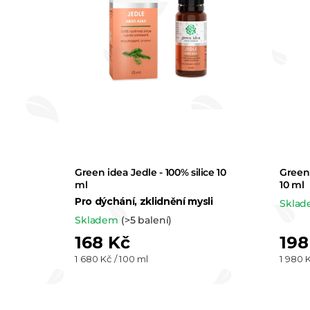
Green idea Jedle - 100% silice 10
Green 
ml
10 ml
Pro dýchání, zklidnění mysli
Skla
Skladem
(>5 balení)
168 Kč
198
Měrná
Měrná
1 680 Kč / 100 ml
1 980 K
cena:
cena: