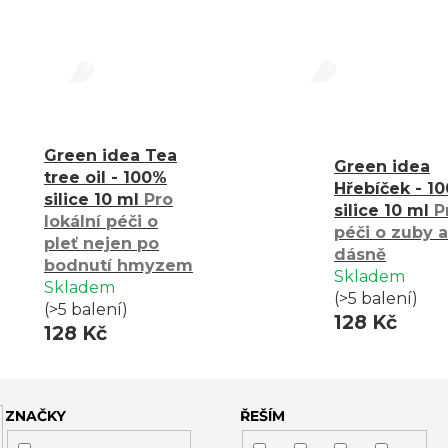
Green idea Tea
Green idea
tree oil - 100%
Hřebíček - 1
silice 10 ml
Pro
silice 10 ml
P
lokální péči o
péči o zuby a
pleť nejen po
dásně
bodnutí hmyzem
Skladem
Skladem
(>5 balení)
(>5 balení)
128 Kč
128 Kč
ZNAČKY
ŘEŠÍM