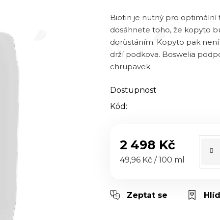
0,0
z 5
Biotin je nutný pro optimální
hvězdiček.
dosáhnete toho, že kopyto bu
dorůstáním. Kopyto pak není 
drží podkova. Boswelia podpo
chrupavek.
Dostupnost
Kód:
2 498 Kč
Měrná cena:
49,96 Kč / 100 ml
Zeptat se
Hlí