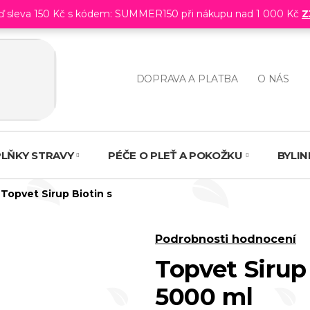
eď sleva 150 Kč s kódem: SUMMER150 při nákupu nad 1 000 Kč
Z
DOPRAVA A PLATBA
O NÁS
LŇKY STRAVY
PÉČE O PLEŤ A POKOŽKU
BYLI
Topvet Sirup Biotin s
Průměrné
Podrobnosti hodnocení
hodnocení
Topvet Sirup 
produktu
5000 ml
je