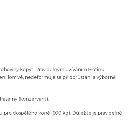
 rohoviny kopyt. Pravidelným užíváním Biotinu
ení lomivé, nedeformuje se při dorůstání a výborně
draselný (konzervant).
 pro dospělého koně (600 kg). Důležité je pravidelné