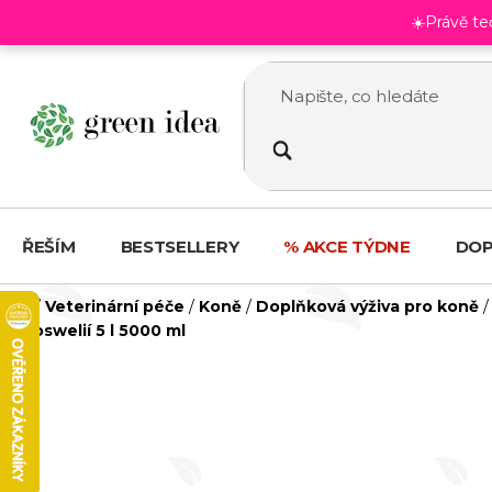
Přejít
☀️Právě t
na
obsah
ŘEŠÍM
BESTSELLERY
% AKCE TÝDNE
DOP
Domů
/
Veterinární péče
/
Koně
/
Doplňková výživa pro koně
/
boswelií 5 l 5000 ml