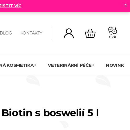
JISTIT VÍC
BLOG
KONTAKTY
CZK
NÁKUPNÍ
KOŠÍK
NNÁ KOSMETIKA
VETERINÁRNÍ PÉČE
NOVINKY
Biotin s boswelií 5 l