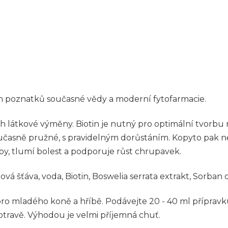
ch poznatků současné vědy a moderní fytofarmacie.
h látkové výměny. Biotin je nutný pro optimální tvorbu
oučasně pružné, s pravidelným dorůstáním. Kopyto pak n
y, tlumí bolest a podporuje růst chrupavek.
ová šťáva, voda, Biotin, Boswelia serrata extrakt, Sorban 
o mladého koně a hříbě. Podávejte 20 - 40 ml přípravku
potravě. Výhodou je velmi příjemná chuť.