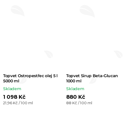
Topvet Ostropestřec olej 5 l
Topvet Sirup Beta-Glucan
5000 ml
1000 ml
Skladem
Skladem
1 098 Kč
880 Kč
Měrná
Měrná
21,96 Kč / 100 ml
88 Kč / 100 ml
cena:
cena: