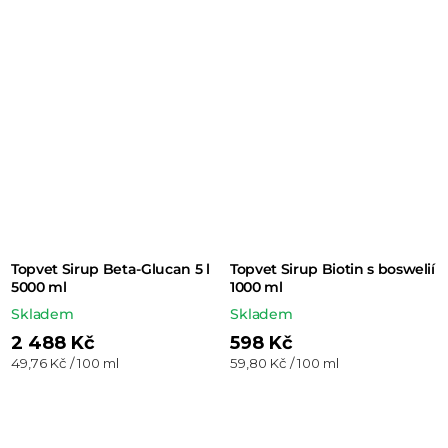
Topvet Sirup Beta-Glucan 5 l
Topvet Sirup Biotin s boswelií
5000 ml
1000 ml
Skladem
Skladem
2 488 Kč
598 Kč
Měrná
Měrná
49,76 Kč / 100 ml
59,80 Kč / 100 ml
cena:
cena: