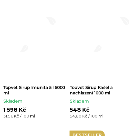
Topvet Sirup Imunita 5 l 5000
Topvet Sirup Kašel a
ml
nachlazení 1000 ml
Skladem
Skladem
1 598 Kč
548 Kč
Měrná
Měrná
31,96 Kč / 100 ml
54,80 Kč / 100 ml
cena:
cena:
BESTSELLER