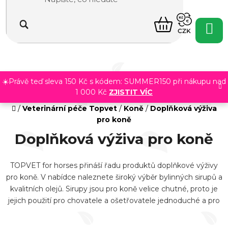
Přejít
na
NÁKUPNÍ
obsah
CZK
KOŠÍK
☀️Právě teď sleva 150 Kč s kódem: SUMMER150 při nákupu nad
1 000 Kč
ZJISTIT VÍC
Domů
/
Veterinární péče Topvet
/
Koně
/
Doplňková výživa
pro koně
Doplňková výživa pro koně
TOPVET for horses přináší řadu produktů doplňkové výživy
pro koně. V nabídce naleznete široký výběr bylinných sirupů a
kvalitních olejů. Sirupy jsou pro koně velice chutné, proto je
jejich použití pro chovatele a ošetřovatele jednoduché a pro
koně příjemné.