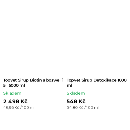
Topvet Sirup Biotin s boswelií
Topvet Sirup Detoxikace 1000
5 l 5000 ml
ml
Skladem
Skladem
2 498 Kč
548 Kč
Měrná
Měrná
49,96 Kč / 100 ml
54,80 Kč / 100 ml
cena:
cena: