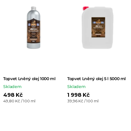
n
í
p
r
o
d
u
k
t
Topvet Lněný olej 1000 ml
Topvet Lněný olej 5 l 5000 ml
ů
Skladem
Skladem
498 Kč
1 998 Kč
Měrná
Měrná
49,80 Kč / 100 ml
39,96 Kč / 100 ml
cena:
cena: