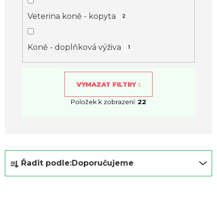
Veterina koně - kopyta
2
Koně - doplňková výživa
1
VYMAZAT FILTRY
Položek k zobrazení:
22
Ř
Řadit podle:
Doporučujeme
a
z
e