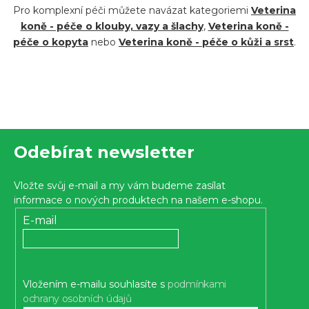
ý
Pro komplexní péči můžete navázat kategoriemi
Veterina
p
koně - péče o klouby, vazy a šlachy
,
Veterina koně -
péče o kopyta
nebo
Veterina koně - péče o kůži a srst
.
i
s
u
Z
Odebírat newsletter
á
p
Vložte svůj e-mail a my vám budeme zasílat
a
informace o nových produktech na našem e-shopu.
t
E-mail
í
Vložením e-mailu souhlasíte s
podmínkami
ochrany osobních údajů