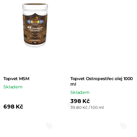
Topvet MSM
Topvet Ostropestřec olej 1000
ml
Skladem
Skladem
398 Kč
698 Kč
Měrná
39,80 Kč / 100 ml
cena: