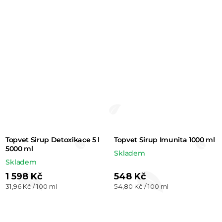
Topvet Sirup Detoxikace 5 l
Topvet Sirup Imunita 1000 ml
5000 ml
Skladem
Skladem
1 598 Kč
548 Kč
Měrná
Měrná
31,96 Kč / 100 ml
54,80 Kč / 100 ml
cena:
cena: