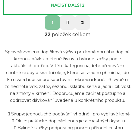
NAČÍST DALŠÍ 2
S
O
1
2
t
v
r
22
položek celkem
l
á
á
n
Správně zvolená doplňková výživa pro koně pomáhá doplnit
d
k
krmnou dávku o cílené živiny a bylinné složky podle
o
a
aktuálních potřeb. V této kategorii najdete především
v
c
chutné sirupy a kvalitní oleje, které se snadno přimíchají do
á
í
krmiva a hodí se pro sportovní i rekreační koně. Při výběru
n
zohledněte věk, zátěž, sezónu, skladbu sena a jádra i citlivost
p
í
na změny v krmení. Doporučujeme začínat postupně a
r
dodržovat dávkování uvedené u konkrétního produktu.
v
k
Sirupy: jednoduché podávání, vhodné i pro vybíravé koně
y
Oleje: praktické doplnění energie a mastných kyselin
Bylinné složky: podpora organismu přírodní cestou
v