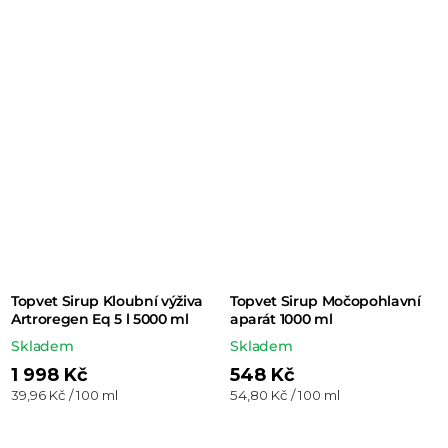
Topvet Sirup Kloubní výživa
Topvet Sirup Močopohlavní
Artroregen Eq 5 l 5000 ml
aparát 1000 ml
Skladem
Skladem
1 998 Kč
548 Kč
Měrná
Měrná
39,96 Kč / 100 ml
54,80 Kč / 100 ml
cena:
cena: