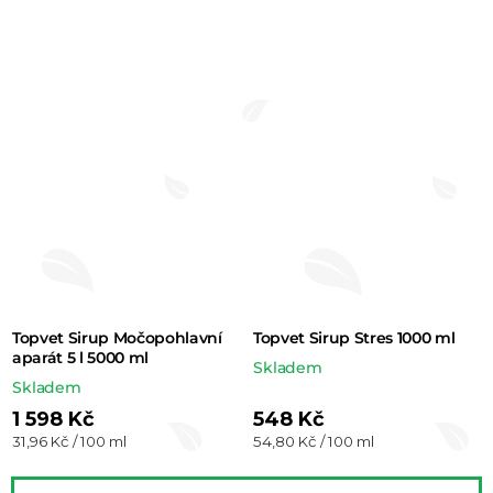
Topvet Sirup Močopohlavní
Topvet Sirup Stres 1000 ml
aparát 5 l 5000 ml
Skladem
Skladem
1 598 Kč
548 Kč
Měrná
Měrná
31,96 Kč / 100 ml
54,80 Kč / 100 ml
cena:
cena: