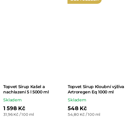
Topvet Sirup Kašel a
Topvet Sirup Kloubní výživa
nachlazení 5 l 5000 ml
Artroregen Eq 1000 ml
Skladem
Skladem
1 598 Kč
548 Kč
Měrná
Měrná
31,96 Kč / 100 ml
54,80 Kč / 100 ml
cena:
cena: