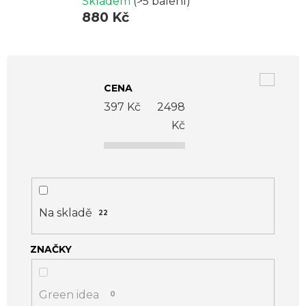
Skladem
(>5 balení)
880 Kč
V
ý
CENA
p
397
Kč
2498
i
Kč
s
p
r
o
Na skladě
22
d
ZNAČKY
u
k
t
Green idea
0