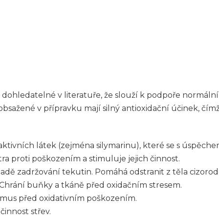
dohledatelné v literatuře, že slouží k podpoře normální 
ky obsažené v přípravku mají silný antioxidační účinek, č
aktivních látek (zejména silymarinu), které se s úspěch
ra proti poškozením a stimuluje jejich činnost.
dě zadržování tekutin. Pomáhá odstranit z těla cizorodé
 Chrání buňky a tkáně před oxidačním stresem.
ismus před oxidativním poškozením.
činnost střev.