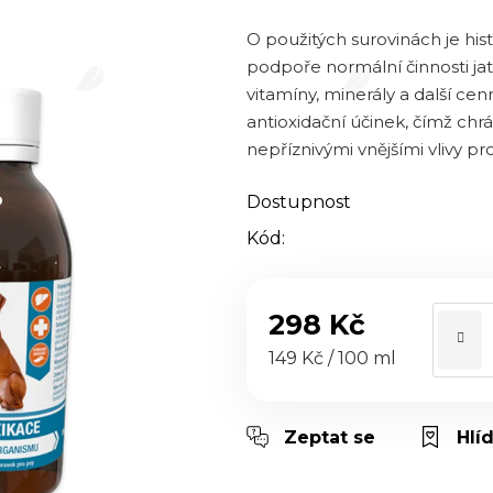
0,0
z 5
O použitých surovinách je hist
hvězdiček.
podpoře normální činnosti jat
vitamíny, minerály a další cen
antioxidační účinek, čímž ch
nepříznivými vnějšími vlivy pro
Dostupnost
Kód:
298 Kč
Měrná cena:
149 Kč / 100 ml
Zeptat se
Hlí