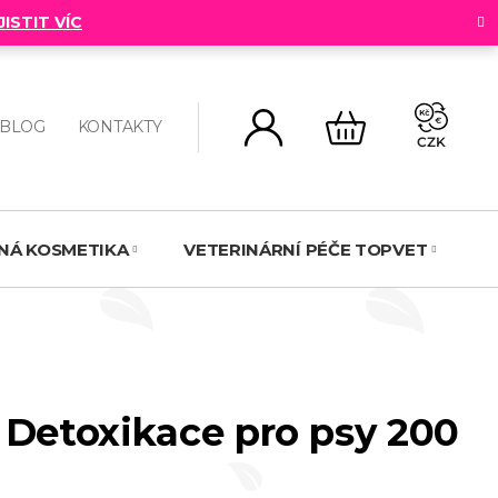
JISTIT VÍC
BLOG
KONTAKTY
CZK
NÁKUPNÍ
KOŠÍK
NNÁ KOSMETIKA
VETERINÁRNÍ PÉČE TOPVET
N
 Detoxikace pro psy 200