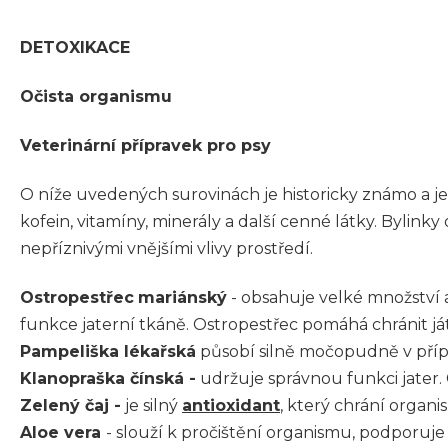
DETOXIKACE
Očista organismu
Veterinární přípravek pro psy
O níže uvedených surovinách je historicky známo a je 
kofein, vitamíny, minerály a další cenné látky. Bylin
nepříznivými vnějšími vlivy prostředí.
Ostropestřec
mariánský
- obsahuje velké množství 
funkce jaterní tkáně. Ostropestřec pomáhá chránit ját
Pampeliška lékařská
působí silně močopudně v přípa
Klanopraška čínská -
udržuje správnou funkci jater.
Zelený čaj -
je silný
antioxidant
, který chrání organ
Aloe vera
-
slouží k pročištění organismu, podporuje 