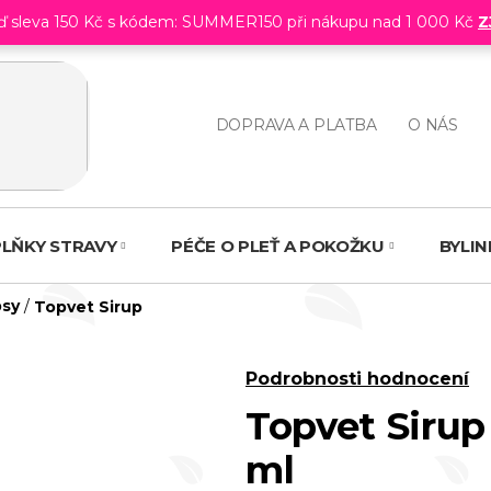
eď sleva 150 Kč s kódem: SUMMER150 při nákupu nad 1 000 Kč
Z
DOPRAVA A PLATBA
O NÁS
LŇKY STRAVY
PÉČE O PLEŤ A POKOŽKU
BYLI
psy
/
Topvet Sirup
Průměrné
Podrobnosti hodnocení
hodnocení
Topvet Sirup
produktu
ml
je