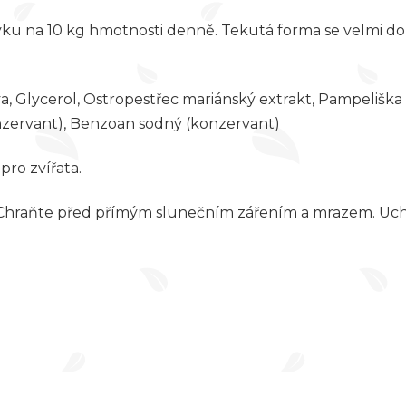
ravku na 10 kg hmotnosti denně. Tekutá forma se velmi d
a, Glycerol, Ostropestřec mariánský extrakt, Pampeliška 
konzervant), Benzoan sodný (konzervant)
pro zvířata.
. Chraňte před přímým slunečním zářením a mrazem.
Uch