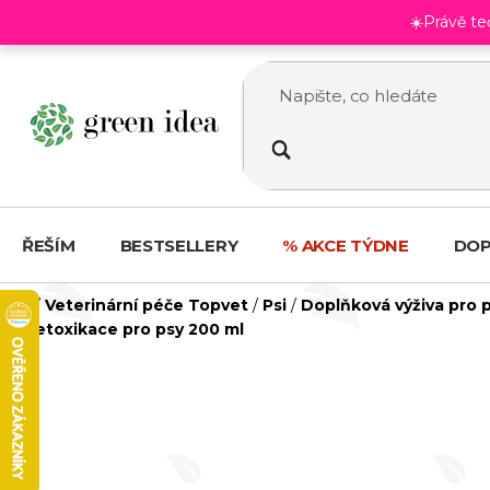
Přejít
☀️Právě t
na
obsah
ŘEŠÍM
BESTSELLERY
% AKCE TÝDNE
DOP
Domů
/
Veterinární péče Topvet
/
Psi
/
Doplňková výživa pro 
Detoxikace pro psy 200 ml