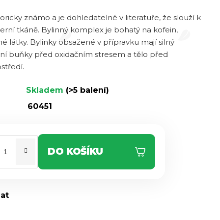
oricky známo a je dohledatelné v literatuře, že slouží k
erní tkáně. Bylinný komplex je bohatý na kofein,
né látky. Bylinky obsažené v přípravku mají silný
rání buňky před oxidačním stresem a tělo před
středí.
Skladem
(>5 balení)
60451
DO KOŠÍKU
dat