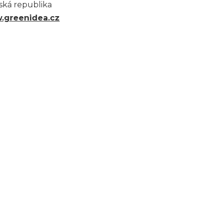
eská republika
.greenidea.cz