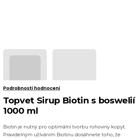
Průměrné
Podrobnosti hodnocení
hodnocení
Topvet Sirup Biotin s boswelií
produktu
1000 ml
je
0,0
Biotin je nutný pro optimální tvorbu rohoviny kopyt.
z 5
Pravidelným užíváním Biotinu dosáhnete toho, že
hvězdiček.