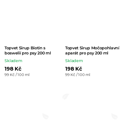
Topvet Sirup Biotin s
Topvet Sirup Močopohlavní
boswelií pro psy 200 ml
aparát pro psy 200 ml
Skladem
Skladem
198 Kč
198 Kč
Měrná
Měrná
99 Kč / 100 ml
99 Kč / 100 ml
cena:
cena: