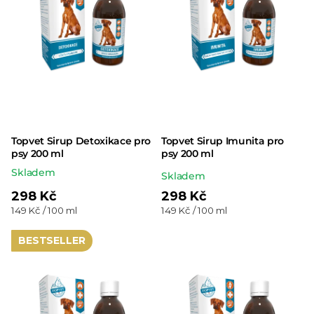
Topvet Sirup Detoxikace pro
Topvet Sirup Imunita pro
psy 200 ml
psy 200 ml
Skladem
Průměrné
Skladem
hodnocení
298 Kč
298 Kč
Měrná
Měrná
149 Kč / 100 ml
149 Kč / 100 ml
produktu
cena:
cena:
je
BESTSELLER
5,0
z 5
hvězdiček.