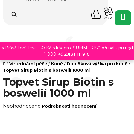
Přejít
na
NÁKUPNÍ
obsah
CZK
KOŠÍK
☀️Právě teď sleva 150 Kč s kódem: SUMMER150 při nákupu nad
1 000 Kč
ZJISTIT VÍC
Domů
/
Veterinární péče
/
Koně
/
Doplňková výživa pro koně
/
Topvet Sirup Biotin s boswelií 1000 ml
Topvet Sirup Biotin s
boswelií 1000 ml
Průměrné
Neohodnoceno
Podrobnosti hodnocení
hodnocení
produktu
je