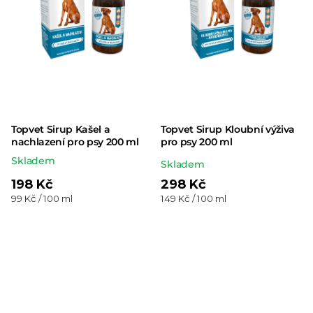
Topvet Sirup Kašel a
Topvet Sirup Kloubní výživa
nachlazení pro psy 200 ml
pro psy 200 ml
Skladem
Průměrné
Skladem
hodnocení
198 Kč
298 Kč
Měrná
Měrná
99 Kč / 100 ml
149 Kč / 100 ml
produktu
cena:
cena:
je
5,0
z 5
hvězdiček.