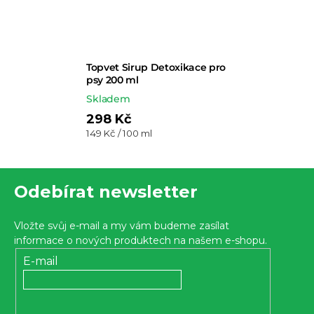
Topvet Sirup Detoxikace pro
psy 200 ml
Skladem
298 Kč
Měrná
149 Kč / 100 ml
cena:
Z
Odebírat newsletter
á
p
Vložte svůj e-mail a my vám budeme zasílat
a
informace o nových produktech na našem e-shopu.
t
E-mail
í