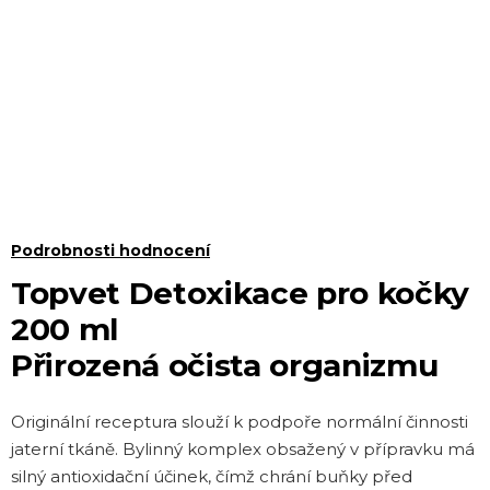
Průměrné
Podrobnosti hodnocení
hodnocení
Topvet Detoxikace pro kočky
produktu
200 ml
je
Přirozená očista organizmu
0,0
z 5
Originální receptura slouží k podpoře normální činnosti
hvězdiček.
jaterní tkáně. Bylinný komplex obsažený v přípravku má
silný antioxidační účinek, čímž chrání buňky před