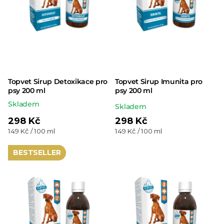
Topvet Sirup Detoxikace pro
Topvet Sirup Imunita pro
psy 200 ml
psy 200 ml
Skladem
Průměrné
Skladem
hodnocení
298 Kč
298 Kč
Měrná
Měrná
149 Kč / 100 ml
149 Kč / 100 ml
produktu
cena:
cena:
je
BESTSELLER
5,0
z 5
hvězdiček.