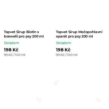
Topvet Sirup Biotin s
Topvet Sirup Močopohlavní
boswelií pro psy 200 ml
aparát pro psy 200 ml
Skladem
Skladem
198 Kč
198 Kč
Měrná
Měrná
99 Kč / 100 ml
99 Kč / 100 ml
cena:
cena: