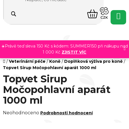
Přejít
na
NÁKUPNÍ
obsah
CZK
KOŠÍK
☀️Právě teď sleva 150 Kč s kódem: SUMMER150 při nákupu nad
1 000 Kč
ZJISTIT VÍC
Domů
/
Veterinární péče
/
Koně
/
Doplňková výživa pro koně
/
Topvet Sirup Močopohlavní aparát 1000 ml
Topvet Sirup
Močopohlavní aparát
1000 ml
Průměrné
Neohodnoceno
Podrobnosti hodnocení
hodnocení
produktu