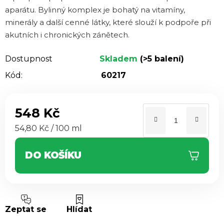
z 5
aparátu. Bylinný komplex je bohatý na vitamíny,
hvězdiček.
minerály a další cenné látky, které slouží k podpoře při
akutních i chronických zánětech.
Dostupnost
Skladem
(>5 balení)
Kód:
60217
548 Kč
Měrná cena:
54,80 Kč / 100 ml
DO KOŠÍKU
Zeptat se
Hlídat