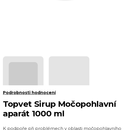
Průměrné
Podrobnosti hodnocení
hodnocení
Topvet Sirup Močopohlavní
produktu
aparát 1000 ml
je
0,0
K podpoře při problémech v oblasti močopohlavního