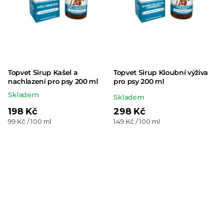
Topvet Sirup Kašel a
Topvet Sirup Kloubní výživa
nachlazení pro psy 200 ml
pro psy 200 ml
Skladem
Průměrné
Skladem
hodnocení
198 Kč
298 Kč
Měrná
Měrná
99 Kč / 100 ml
149 Kč / 100 ml
produktu
cena:
cena:
je
5,0
z 5
hvězdiček.