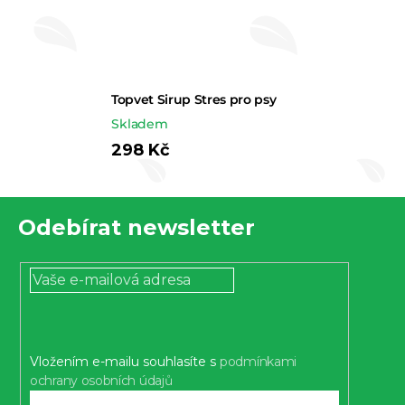
Topvet Sirup Stres pro psy
Skladem
298 Kč
Z
Odebírat newsletter
á
p
a
t
í
Vložením e-mailu souhlasíte s
podmínkami
ochrany osobních údajů