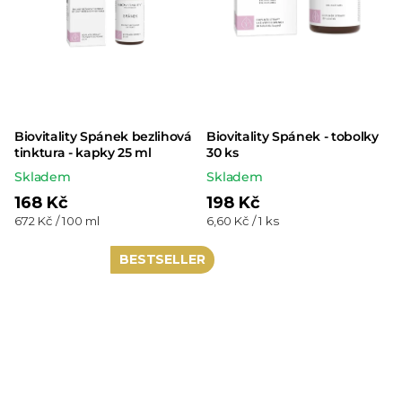
Biovitality Spánek bezlihová
Biovitality Spánek - tobolky
tinktura - kapky 25 ml
30 ks
Skladem
Skladem
168 Kč
198 Kč
Měrná
Měrná
672 Kč / 100 ml
6,60 Kč / 1 ks
cena:
cena:
BESTSELLER