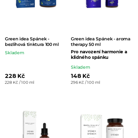
Green idea Spánek -
Green idea Spánek - aroma
bezlihová tinktura 100 ml
therapy 50 ml
Pro navození harmonie a
Skladem
klidného spánku
Průměrné
Skladem
hodnocení
228 Kč
148 Kč
Měrná
Měrná
228 Kč / 100 ml
296 Kč / 100 ml
produktu
cena:
cena:
je
5,0
z 5
hvězdiček.