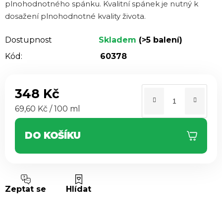
plnohodnotného spánku. Kvalitní spánek je nutný k
dosažení plnohodnotné kvality života.
Dostupnost
Skladem
(>5 balení)
Kód:
60378
348 Kč
Měrná cena:
69,60 Kč / 100 ml
DO KOŠÍKU
Zeptat se
Hlídat