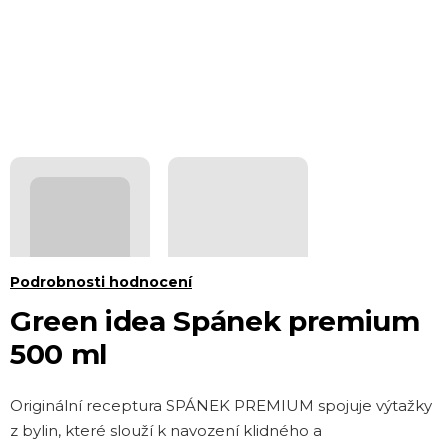
Průměrné
Podrobnosti hodnocení
hodnocení
Green idea Spánek premium
produktu
500 ml
je
0,0
Originální receptura SPÁNEK PREMIUM spojuje výtažky
z 5
z bylin, které slouží k navození klidného a
hvězdiček.