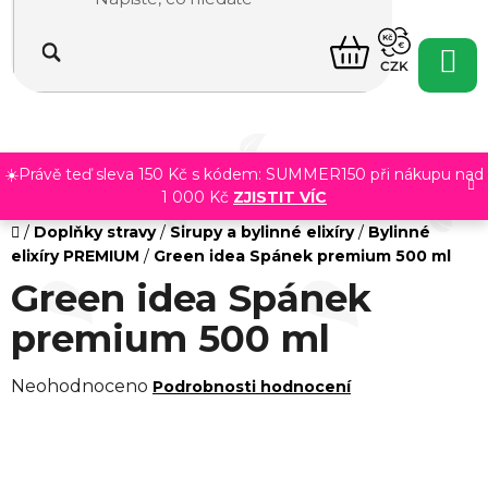
Přejít
na
NÁKUPNÍ
obsah
CZK
KOŠÍK
☀️Právě teď sleva 150 Kč s kódem: SUMMER150 při nákupu nad
1 000 Kč
ZJISTIT VÍC
Domů
/
Doplňky stravy
/
Sirupy a bylinné elixíry
/
Bylinné
elixíry PREMIUM
/
Green idea Spánek premium 500 ml
Green idea Spánek
premium 500 ml
Průměrné
Neohodnoceno
Podrobnosti hodnocení
hodnocení
produktu
je