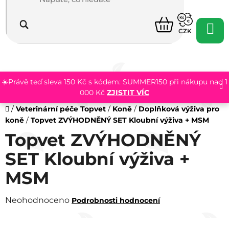
Přejít
na
NÁKUPNÍ
obsah
CZK
KOŠÍK
☀️Právě teď sleva 150 Kč s kódem: SUMMER150 při nákupu nad 1
000 Kč
ZJISTIT VÍC
Domů
/
Veterinární péče Topvet
/
Koně
/
Doplňková výživa pro
koně
/
Topvet ZVÝHODNĚNÝ SET Kloubní výživa + MSM
Topvet ZVÝHODNĚNÝ
SET Kloubní výživa +
MSM
Průměrné
Neohodnoceno
Podrobnosti hodnocení
hodnocení
produktu