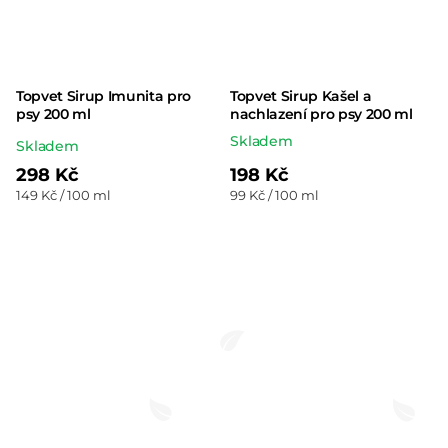
Topvet Sirup Imunita pro
Topvet Sirup Kašel a
psy 200 ml
nachlazení pro psy 200 ml
Skladem
Průměrné
Skladem
hodnocení
298 Kč
198 Kč
Měrná
Měrná
149 Kč / 100 ml
99 Kč / 100 ml
produktu
cena:
cena:
je
5,0
z 5
hvězdiček.