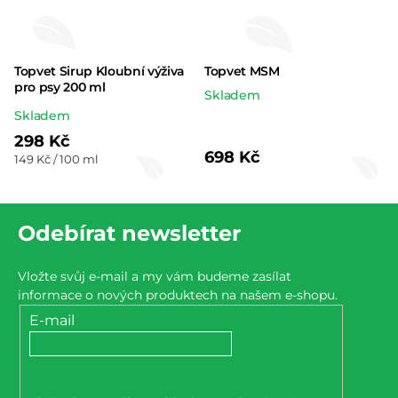
Topvet Sirup Kloubní výživa
Topvet MSM
pro psy 200 ml
Skladem
Průměrné
Skladem
hodnocení
298 Kč
698 Kč
Měrná
149 Kč / 100 ml
produktu
cena:
je
Z
5,0
Odebírat newsletter
z 5
á
hvězdiček.
p
Vložte svůj e-mail a my vám budeme zasílat
a
informace o nových produktech na našem e-shopu.
t
E-mail
í