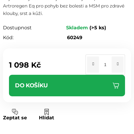
z 5
Artroregen Eq pro pohyb bez bolesti a MSM pro zdravé
hvězdiček.
klouby, srst a kůži.
Dostupnost
Skladem
(>5 ks)
Kód:
60249
1 098 Kč
Měrná cena:
DO KOŠÍKU
Zeptat se
Hlídat