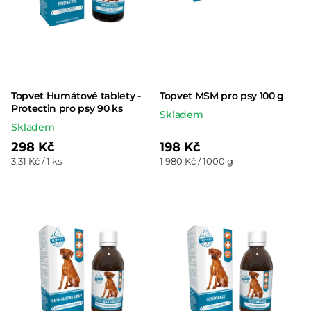
Topvet Humátové tablety -
Topvet MSM pro psy 100 g
Protectin pro psy 90 ks
Skladem
Skladem
298 Kč
198 Kč
Měrná
Měrná
3,31 Kč / 1 ks
1 980 Kč / 1000 g
cena:
cena: