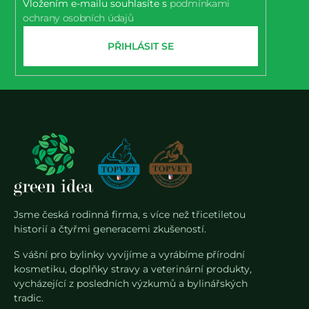
Vložením e-mailu souhlasíte s
podmínkami
ochrany osobních údajů
PŘIHLÁSIT SE
Jsme česká rodinná firma, s více než třicetiletou
historií a čtyřmi generacemi zkušeností.
S vášní pro bylinky vyvíjíme a vyrábíme přírodní
kosmetiku, doplňky stravy a veterinární produkty,
vycházející z posledních výzkumů a bylinářských
tradic.