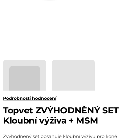
Průměrné
Podrobnosti hodnocení
hodnocení
Topvet ZVÝHODNĚNÝ SET
produktu
Kloubní výživa + MSM
je
0,0
Zvýhodněný set obsahuje kloubní výživu pro koně